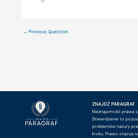
←
Previous Question
ZNAJDŹ PARAGRAF
Nieznajomość prawa sz
Stwierdzenie to pozos
problemów natury pra
kroku. Prawo otacza n