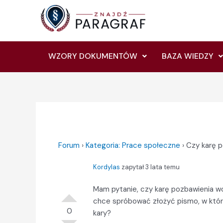
Skip
Post
to
navigation
content
WZORY DOKUMENTÓW
BAZA WIEDZY
Forum
›
Kategoria: Prace społeczne
›
Czy karę 
Kordylas
zapytał 3 lata temu
Mam pytanie, czy karę pozbawienia wo
chce spróbować złożyć pismo, w któr
0
kary?