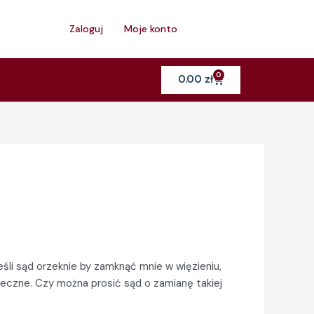
h
Zaloguj
Moje konto
0
Cart
0.00
zł
śli sąd orzeknie by zamknąć mnie w więzieniu,
eczne. Czy można prosić sąd o zamianę takiej