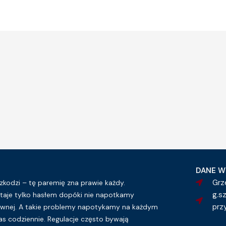
DANE W
Grz
kodzi – tę paremię zna prawie każdy.
g.s
taje tylko hasłem dopóki nie napotkamy
prz
wnej. A takie problemy napotykamy na każdym
as codziennie. Regulacje często bywają