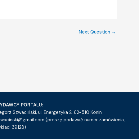
Next Question
→
YDAWCY PORTALU:
egorz Szwaciński, ul. Energetyka 2, 62-510 Konin
zwacinski@gmail.com (proszę podawać numer zamówienia,
ykład: 39123)