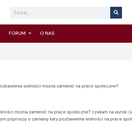
Searc
Search
FORUM
O NAS
pozbawienia wolności można zamienić na prace społeczne?
lności można zamienić na prace społeczne? czekam na wyrok i je
ym poproszę o zamianę kary pozbawienia wolności na prace społ