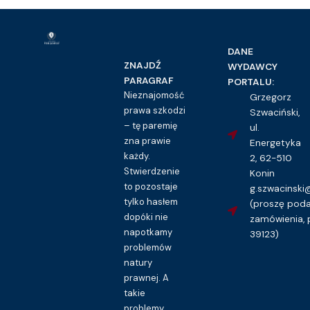
DANE
ZNAJDŹ
WYDAWCY
PARAGRAF
PORTALU:
Nieznajomość
Grzegorz
prawa szkodzi
Szwaciński,
– tę paremię
ul.
zna prawie
Energetyka
każdy.
2, 62-510
Stwierdzenie
Konin
to pozostaje
g.szwacinsk
tylko hasłem
(proszę pod
dopóki nie
zamówienia, 
napotkamy
39123)
problemów
natury
prawnej. A
takie
problemy