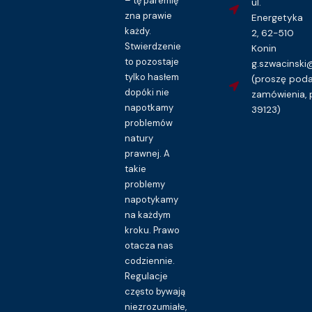
– tę paremię
ul.
zna prawie
Energetyka
każdy.
2, 62-510
Stwierdzenie
Konin
to pozostaje
g.szwacinsk
tylko hasłem
(proszę pod
dopóki nie
zamówienia, 
napotkamy
39123)
problemów
natury
prawnej. A
takie
problemy
napotykamy
na każdym
kroku. Prawo
otacza nas
codziennie.
Regulacje
często bywają
niezrozumiałe,