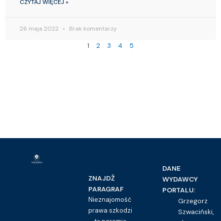
CZYTAJ WIĘCEJ »
26 maja 2022
Brak komentarzy
1
2
3
4
5
DANE
ZNAJDŹ
WYDAWCY
PARAGRAF
PORTALU:
Nieznajomość
Grzegorz
prawa szkodzi
Szwaciński,