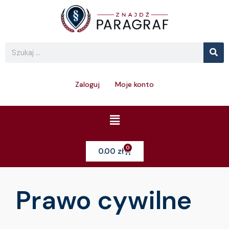
Skip
to
content
Se
Search
Zaloguj
Moje konto
Menu
0
Cart
0.00
zł
Prawo cywilne