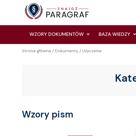
Skip
to
content
WZORY DOKUMENTÓW
BAZA WIEDZY
Strona główna
/
Dokumenty
/ Użyczenie
Kat
Wzory pism