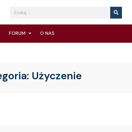
Searc
Search
FORUM
O NAS
egoria:
Użyczenie