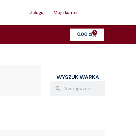
h
Zaloguj
Moje konto
0
Cart
0.00
zł
WYSZUKIWARKA
Search
Search