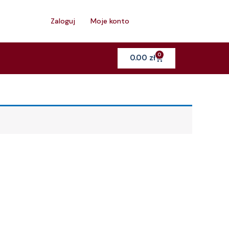
h
Zaloguj
Moje konto
0
Cart
0.00
zł