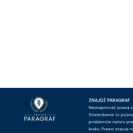
ZNAJDŹ PARAGRAF
Nieznajomość prawa sz
Stwierdzenie to pozos
problemów natury pra
kroku. Prawo otacza n