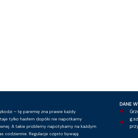
DANE W
Grz
kodzi – tę paremię zna prawie każdy.
g.s
taje tylko hasłem dopóki nie napotkamy
prz
wnej. A takie problemy napotykamy na każdym
as codziennie. Regulacje często bywają