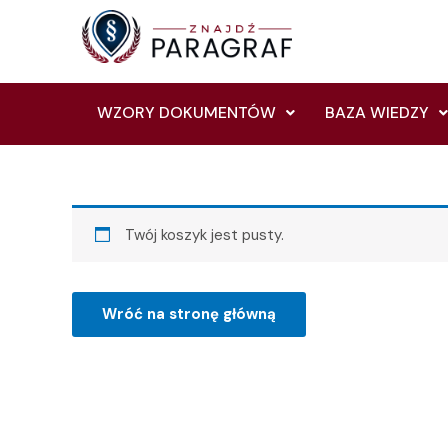
Skip
to
content
WZORY DOKUMENTÓW
BAZA WIEDZY
Twój koszyk jest pusty.
Wróć na stronę główną