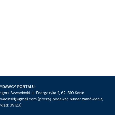
YDAWCY PORTALU:
egorz Szwaciński, ul. Energetyka 2, 62-510 Konin
zwacinski@gmail.com (proszę podawać numer zamówienia,
ykład: 39123)