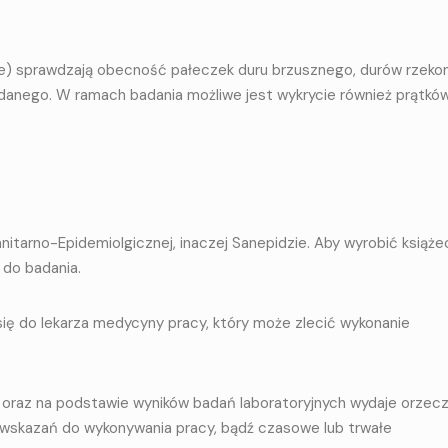
ne) sprawdzają obecność pałeczek duru brzusznego, durów rzek
e padanego. W ramach badania możliwe jest wykrycie również prątkó
nitarno-Epidemiolgicznej, inaczej Sanepidzie. Aby wyrobić książ
 do badania.
się do lekarza medycyny pracy, który może zlecić wykonanie
oraz na podstawie wyników badań laboratoryjnych wydaje orzec
wwskazań do wykonywania pracy, bądź czasowe lub trwałe