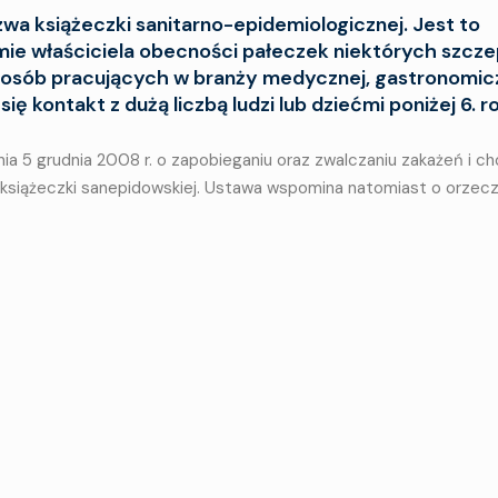
a książeczki sanitarno-epidemiologicznej. Jest to
ie właściciela obecności pałeczek niektórych szcz
d osób pracujących w branży medycznej, gastronomicz
 kontakt z dużą liczbą ludzi lub dziećmi poniżej 6. r
a 5 grudnia 2008 r. o zapobieganiu oraz zwalczaniu zakażeń i c
a książeczki sanepidowskiej. Ustawa wspomina natomiast o orzec