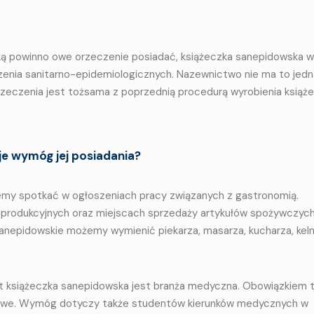
aką powinno owe orzeczenie posiadać, książeczka sanepidowska w
czenia sanitarno-epidemiologicznych. Nazewnictwo nie ma to jedn
zeczenia jest tożsama z poprzednią procedurą wyrobienia książe
e wymóg jej posiadania?
emy spotkać w ogłoszeniach pracy związanych z gastronomią.
h produkcyjnych oraz miejscach sprzedaży artykułów spożywczych
nepidowskie możemy wymienić piekarza, masarza, kucharza, kel
st książeczka sanepidowska jest branża medyczna. Obowiązkiem 
i salowe. Wymóg dotyczy także studentów kierunków medycznych w