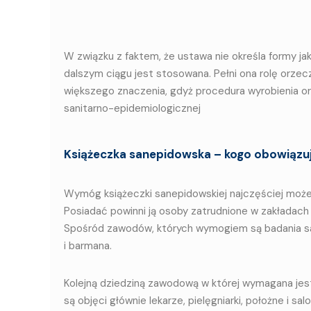
W związku z faktem, że ustawa nie określa formy j
dalszym ciągu jest stosowana. Pełni ona rolę orze
większego znaczenia, gdyż procedura wyrobienia or
sanitarno-epidemiologicznej
Książeczka sanepidowska – kogo obowiązuj
Wymóg książeczki sanepidowskiej najczęściej moż
Posiadać powinni ją osoby zatrudnione w zakładac
Spośród zawodów, których wymogiem są badania sa
i barmana.
Kolejną dziedziną zawodową w której wymagana je
są objęci głównie lekarze, pielęgniarki, położne 