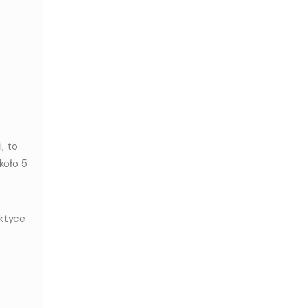
, to
koło 5
aktyce