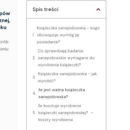
Spis treści
epów
nej,
oku
Książeczka sanepidowska – kogo
obowiązuje wymóg jej
horób
posiadania?
zeniu
Co sprawdzają badania
sanepidowskie wymagane do
wyrobienia książeczki?
Książeczka sanepidowska – jak
wyrobić?
Ile jest ważna książeczka
sanepidowska?
Ile kosztuje wyrobienie
książeczki sanepidowskej? –
koszty wyrobienia