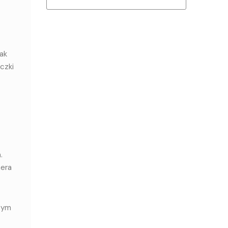
ak
czki
.
nera
tym