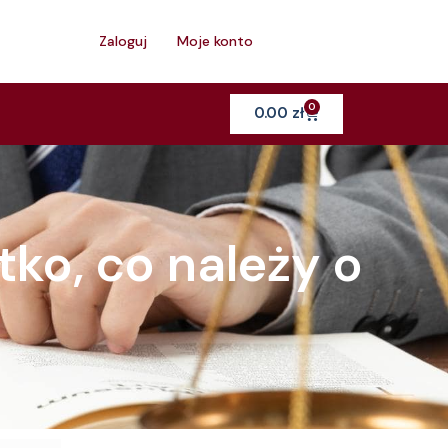
h
Zaloguj
Moje konto
0
Cart
0.00
zł
ko, co należy o