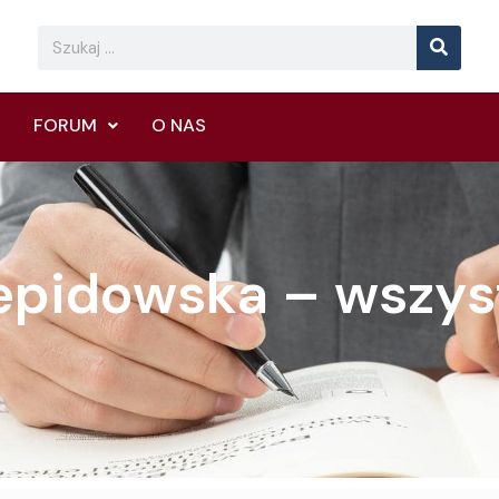
Searc
Search
FORUM
O NAS
epidowska – wszyst