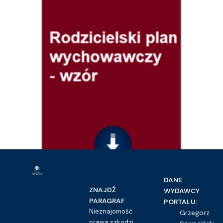
DANE
Prawo rodzinne i opiekuńcze
ZNAJDŹ
WYDAWCY
Rodzicielski plan wychowawczy – wzór
PARAGRAF
PORTALU:
16.00
zł
Nieznajomość
Grzegorz
prawa szkodzi