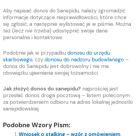
Aby napisać donos do Sanepidu, należy zgromadzić
informacje dotyczące nieprawidłowości, które chce
się zgłosić, a następnie wylistować je w piśmie. Można
też (
lecz nie trzeba
) udostępnić swoje dane
personalne i kontaktowe.
Podobnie jak w przypadku
donosu do urzędu
skarbowego
, czy
donosu do nadzoru budowlanego
–
donos do Sanepidu jest dobrowolny i nie ma
obowiązku ujawniania swojej tożsamości.
Jak złożyć donos do sanepidu?
najprościej jest
przesłać donos droga pocztową – listem poleconym
za potwierdzeniem odbioru na adres lokalnej jednostki
sanepidowskiej.
Podobne Wzory Pism:
Wniosek o stalking – wzór z omówieniem