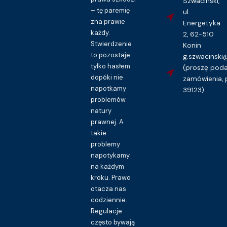
Szwaciński,
Kupuję dostęp do wzoru pisma
– tę paremię
ul.
zna prawie
Energetyka
każdy.
2, 62-510
Stwierdzenie
Konin
to pozostaje
g.szwacinsk
tylko hasłem
(proszę pod
dopóki nie
zamówienia, 
napotkamy
39123)
problemów
natury
prawnej. A
takie
problemy
napotykamy
na każdym
kroku. Prawo
otacza nas
codziennie.
Regulacje
często bywają