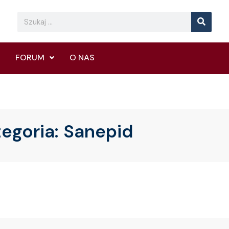
Searc
Search
FORUM
O NAS
tegoria:
Sanepid