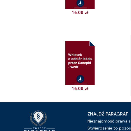
16.00
zł
16.00
zł
ZNAJDŹ PARAGRAF
Nieznajomość prawa sz
Stwierdzenie to pozos