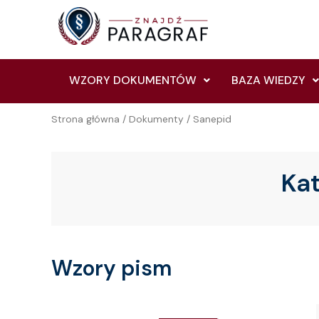
Skip
to
content
WZORY DOKUMENTÓW
BAZA WIEDZY
Strona główna
/
Dokumenty
/ Sanepid
Ka
Wzory pism