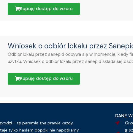
Kupuję dostęp do wzoru
Wniosek o odbiór lokalu przez Sanepi
Odbiór lokalu przez sanepid odbywa się w momencie, kiedy fir
użytku. Wniosek o odbiór lokalu przez sanepid składa się osobi
Kupuję dostęp do wzoru
DANE W
Grz
kodzi – tę paremię zna prawie każdy.
g.s
taje tylko hasłem dopóki nie napotkamy