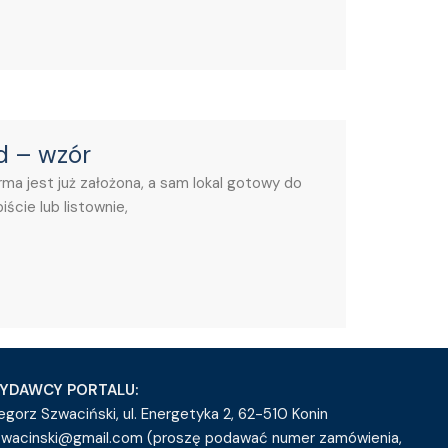
d – wzór
ma jest już założona, a sam lokal gotowy do
ście lub listownie,
YDAWCY PORTALU:
egorz Szwaciński, ul. Energetyka 2, 62-510 Konin
zwacinski@gmail.com (proszę podawać numer zamówienia,