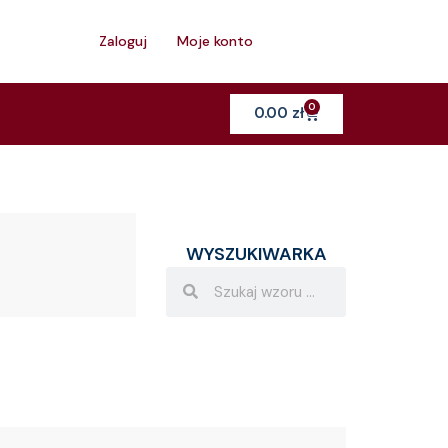
h
Zaloguj
Moje konto
0
Cart
0.00
zł
WYSZUKIWARKA
Search
Search