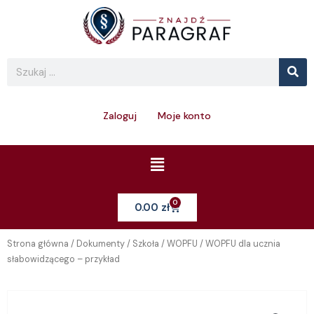
Skip
to
content
Se
Search
Zaloguj
Moje konto
Menu
0
Cart
0.00
zł
Strona główna
/
Dokumenty
/
Szkoła
/
WOPFU
/ WOPFU dla ucznia
słabowidzącego – przykład