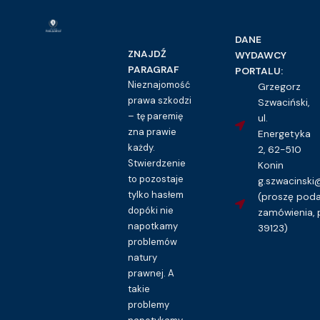
DANE
ZNAJDŹ
WYDAWCY
PARAGRAF
PORTALU:
Nieznajomość
Grzegorz
prawa szkodzi
Szwaciński,
– tę paremię
ul.
zna prawie
Energetyka
każdy.
2, 62-510
Stwierdzenie
Konin
to pozostaje
g.szwacinsk
tylko hasłem
(proszę pod
dopóki nie
zamówienia, 
napotkamy
39123)
problemów
natury
prawnej. A
takie
problemy