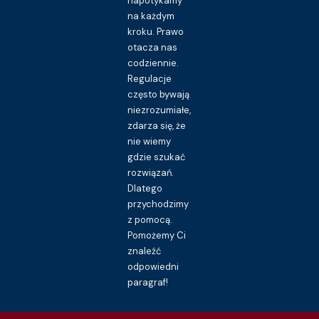
napotykamy
na każdym
kroku. Prawo
otacza nas
codziennie.
Regulacje
często bywają
niezrozumiałe,
zdarza się, że
nie wiemy
gdzie szukać
rozwiązań.
Dlatego
przychodzimy
z pomocą.
Pomożemy Ci
znaleźć
odpowiedni
paragraf!