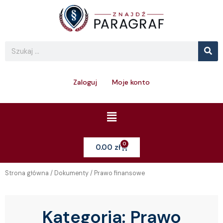
Skip
to
content
Se
Search
Zaloguj
Moje konto
Menu
0
Cart
0.00
zł
Strona główna
/
Dokumenty
/ Prawo finansowe
Kategoria:
Prawo