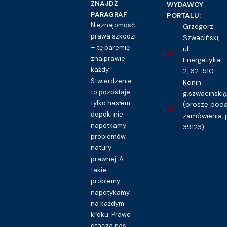
ZNAJDŹ
WYDAWCY
PARAGRAF
PORTALU:
Nieznajomość
Grzegorz
prawa szkodzi
Szwaciński,
– tę paremię
ul.
zna prawie
Energetyka
każdy.
2, 62-510
Stwierdzenie
Konin
to pozostaje
g.szwacinsk
tylko hasłem
(proszę pod
dopóki nie
zamówienia, 
napotkamy
39123)
problemów
natury
prawnej. A
takie
problemy
napotykamy
na każdym
kroku. Prawo
otacza nas