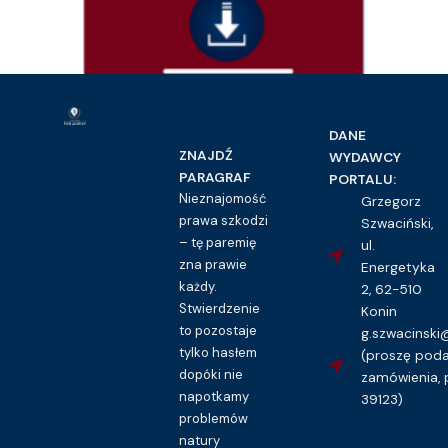
Prawo rodzinne i opiekuńcze
Rodzicielski plan wychowawczy – wzór
DANE
16.00
zł
ZNAJDŹ
WYDAWCY
PARAGRAF
PORTALU:
Kupuję dostęp do wzoru pisma
Nieznajomość
Grzegorz
prawa szkodzi
Szwaciński,
– tę paremię
ul.
zna prawie
Energetyka
każdy.
2, 62-510
Stwierdzenie
Konin
to pozostaje
g.szwacinsk
tylko hasłem
(proszę pod
dopóki nie
zamówienia, 
napotkamy
39123)
problemów
natury