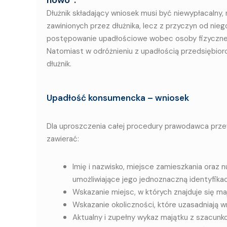
Dłużnik składający wniosek musi być niewypłacalny
zawinionych przez dłużnika, lecz z przyczyn od nie
postępowanie upadłościowe wobec osoby fizycznej p
Natomiast w odróżnieniu z upadłością przedsiębior
dłużnik.
Upadłość konsumencka – wniosek
Dla uproszczenia całej procedury prawodawca przew
zawierać:
Imię i nazwisko, miejsce zamieszkania oraz n
umożliwiające jego jednoznaczną identyfikac
Wskazanie miejsc, w których znajduje się maj
Wskazanie okoliczności, które uzasadniają w
Aktualny i zupełny wykaz majątku z szacunk