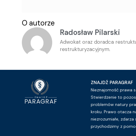
O autorze
Radosław Pilarski
Adwokat oraz doradca restrukt
restrukturyzacyjnym.
ZNAJDŹ PARAGRAF
Nieznajomość prawa sz
Stwierdzenie to pozos
problemów natury pra
kroku. Prawo otacza n
niezrozumiałe, zdarza 
przychodzimy z pomoc