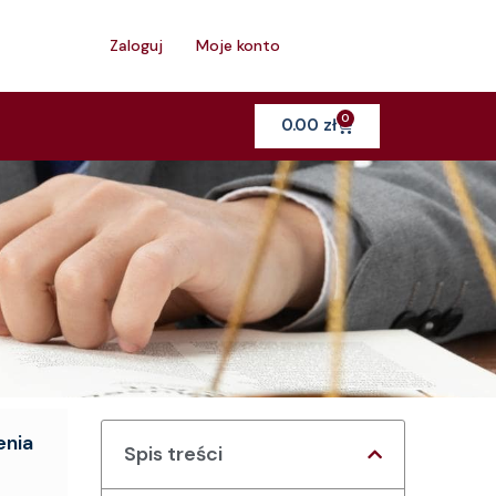
h
Zaloguj
Moje konto
0
Cart
0.00
zł
enia
Spis treści