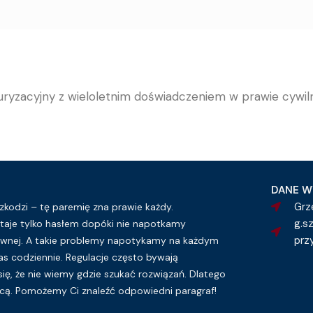
uryzacyjny z wieloletnim doświadczeniem w prawie cywi
DANE W
Grz
kodzi – tę paremię zna prawie każdy.
g.s
taje tylko hasłem dopóki nie napotkamy
prz
wnej. A takie problemy napotykamy na każdym
as codziennie. Regulacje często bywają
się, że nie wiemy gdzie szukać rozwiązań. Dlatego
ą. Pomożemy Ci znaleźć odpowiedni paragraf!