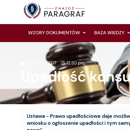
Skip
to
content
WZORY DOKUMENTÓW
BAZA WIEDZY
8 grudnia, 2017
12:30 pm
Upadłość kons
Ustawa - Prawo upadłościowe daje możli
wniosku o ogłoszenie upadłości i tym samy
nowo”.