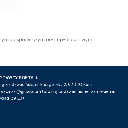
lnym, gospodarczym oraz upadłościowym i
YDAWCY PORTALU:
egorz Szwaciński, ul. Energetyka 2, 62-510 Konin
zwacinski@gmail.com (proszę podawać numer zamówienia,
ykład: 39123)