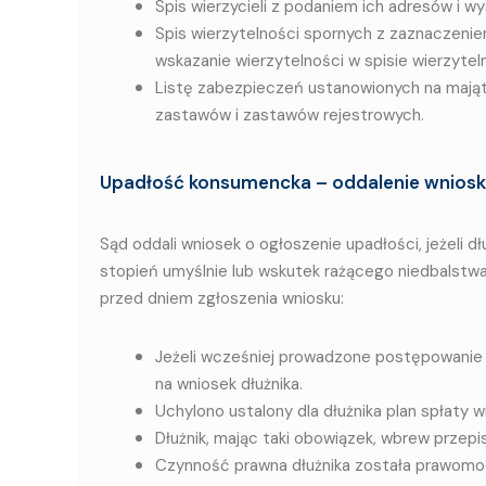
Spis wierzycieli z podaniem ich adresów i w
Spis wierzytelności spornych z zaznaczeniem
wskazanie wierzytelności w spisie wierzyteln
Listę zabezpieczeń ustanowionych na majątk
zastawów i zastawów rejestrowych.
Upadłość konsumencka – oddalenie wnios
Sąd oddali wniosek o ogłoszenie upadłości, jeżeli dł
stopień umyślnie lub wskutek rażącego niedbalstwa.
przed dniem zgłoszenia wniosku:
Jeżeli wcześniej prowadzone postępowanie 
na wniosek dłużnika.
Uchylono ustalony dla dłużnika plan spłaty wi
Dłużnik, mając taki obowiązek, wbrew przepi
Czynność prawna dłużnika została prawomoc