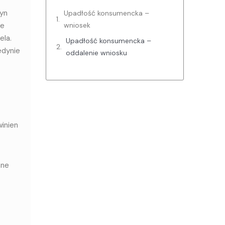
zyn
Upadłość konsumencka –
we
wniosek
ela.
Upadłość konsumencka –
edynie
oddalenie wniosku
winien
ane