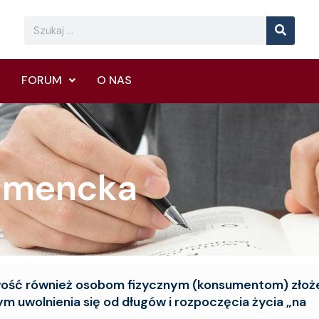
Searc
Search
FORUM
O NAS
umencka
wość również osobom fizycznym (konsumentom) złoż
m uwolnienia się od długów i rozpoczęcia życia „na