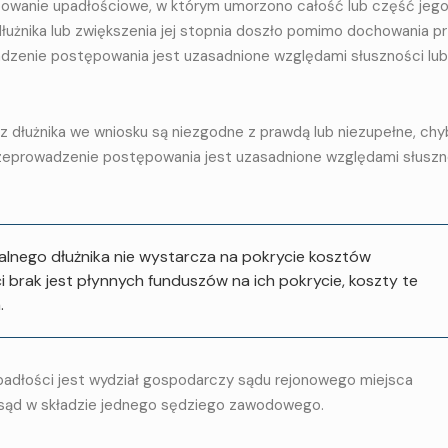
owanie upadłościowe, w którym umorzono całość lub część jeg
łużnika lub zwiększenia jej stopnia doszło pomimo dochowania p
wadzenie postępowania jest uzasadnione względami słuszności lub
ez dłużnika we wniosku są niezgodne z prawdą lub niezupełne, chy
przeprowadzenie postępowania jest uzasadnione względami słuszn
lnego dłużnika nie wystarcza na pokrycie kosztów
brak jest płynnych funduszów na ich pokrycie, koszty te
.
adłości jest wydział gospodarczy sądu rejonowego miejsca
e sąd w składzie jednego sędziego zawodowego.