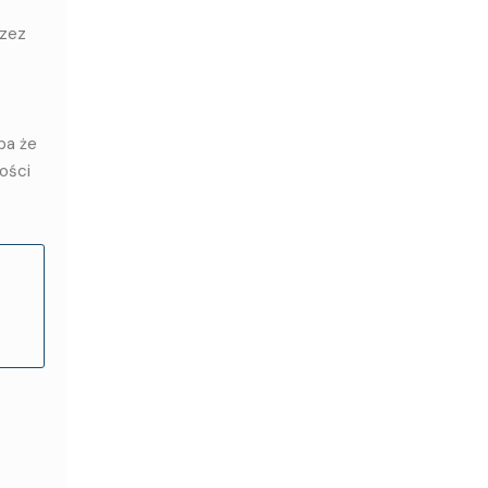
o
rzez
ba że
ości