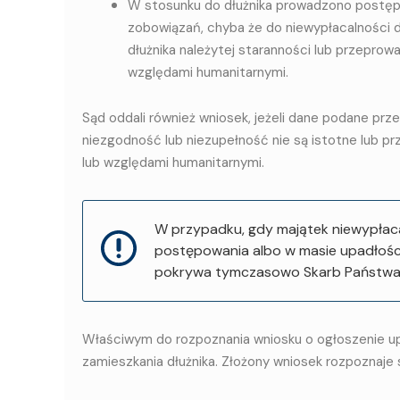
W stosunku do dłużnika prowadzono postęp
zobowiązań, chyba że do niewypłacalności d
dłużnika należytej staranności lub przepro
względami humanitarnymi.
Sąd oddali również wniosek, jeżeli dane podane prz
niezgodność lub niezupełność nie są istotne lub 
lub względami humanitarnymi.
W przypadku, gdy majątek niewypłaca
postępowania albo w masie upadłości 
pokrywa tymczasowo Skarb Państwa
Właściwym do rozpoznania wniosku o ogłoszenie up
zamieszkania dłużnika. Złożony wniosek rozpoznaj