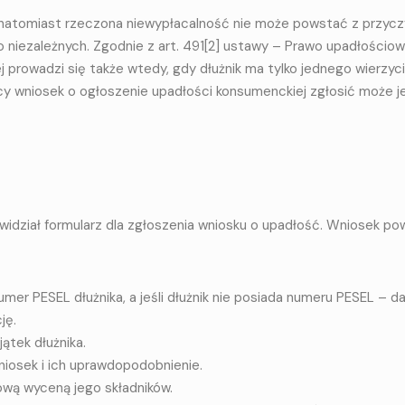
, natomiast rzeczona niewypłacalność nie może powstać z przyc
go niezależnych. Zgodnie z art. 491[2] ustawy – Prawo upadłościo
rowadzi się także wtedy, gdy dłużnik ma tylko jednego wierzyci
cy wniosek o ogłoszenie upadłości konsumenckiej zgłosić może j
idział formularz dla zgłoszenia wniosku o upadłość. Wniosek po
umer PESEL dłużnika, a jeśli dłużnik nie posiada numeru PESEL – d
ję.
ątek dłużnika.
niosek i ich uprawdopodobnienie.
ową wyceną jego składników.