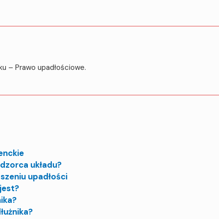
oku – Prawo upadłościowe.
enckie
nadzorca układu?
oszeniu upadłości
jest?
ika?
dłużnika?