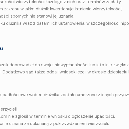
ysokości wierzytelności każdego z nich oraz terminów zapłaty.
 zakresu w jakim dłużnik kwestionuje istnienie wierzytelności;
ości spornych nie stanowi jej uznania.
u dłużnika wraz z datami ich ustanowienia, w szczególności hipo
ku
użnik doprowadził do swojej niewypłacalności lub istotnie zwiększy
 Dodatkowo sąd także oddali wniosek jeżeli w okresie dziesięciu 
upadłościowe wobec dłużnika zostało umorzone z innych przyczy
erzycieli.
som nie zgłosił w terminie wniosku o ogłoszenie upadłości.
nie uznana za dokonaną z pokrzywdzeniem wierzycieli.