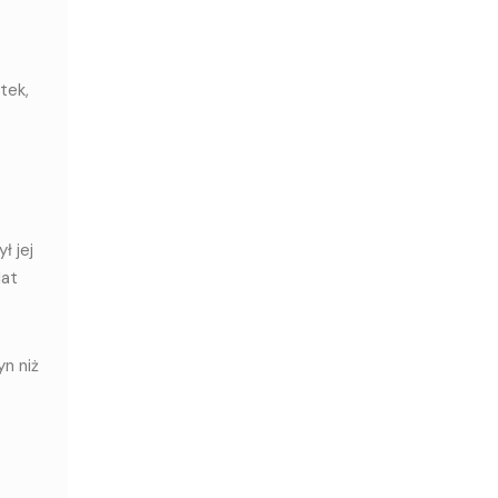
tek,
ł jej
lat
n niż