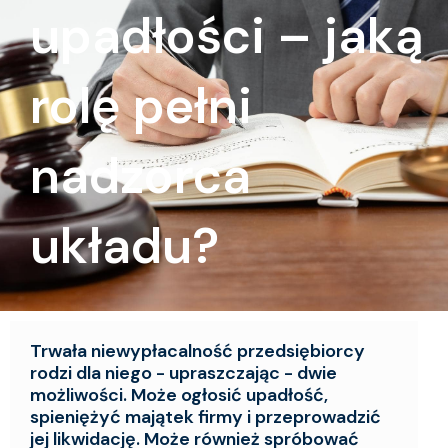
upadłości – jaką
rolę pełni
nadzorca
układu?
Trwała niewypłacalność przedsiębiorcy
rodzi dla niego - upraszczając - dwie
możliwości. Może ogłosić upadłość,
spieniężyć majątek firmy i przeprowadzić
jej likwidację. Może również spróbować