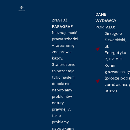
DANE
ZNAJDŹ
WYDAWCY
PARAGRAF
PORTALU:
Nieznajomość
Grzegorz
prawa szkodzi
Szwaciński,
– tę paremię
ul.
zna prawie
Energetyka
każdy.
2, 62-510
Stwierdzenie
Konin
to pozostaje
g.szwacinsk
tylko hasłem
(proszę pod
dopóki nie
zamówienia, 
napotkamy
39123)
problemów
natury
prawnej. A
takie
problemy
napotykamy