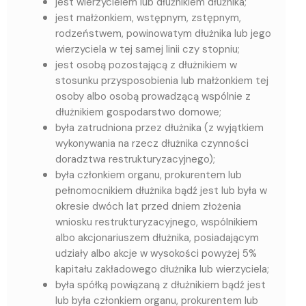
jest wierzycielem lub dłużnikiem dłużnika;
jest małżonkiem, wstępnym, zstępnym,
rodzeństwem, powinowatym dłużnika lub jego
wierzyciela w tej samej linii czy stopniu;
jest osobą pozostającą z dłużnikiem w
stosunku przysposobienia lub małżonkiem tej
osoby albo osobą prowadzącą wspólnie z
dłużnikiem gospodarstwo domowe;
była zatrudniona przez dłużnika (z wyjątkiem
wykonywania na rzecz dłużnika czynności
doradztwa restrukturyzacyjnego);
była członkiem organu, prokurentem lub
pełnomocnikiem dłużnika bądź jest lub była w
okresie dwóch lat przed dniem złożenia
wniosku restrukturyzacyjnego, wspólnikiem
albo akcjonariuszem dłużnika, posiadającym
udziały albo akcje w wysokości powyżej 5%
kapitału zakładowego dłużnika lub wierzyciela;
była spółką powiązaną z dłużnikiem bądź jest
lub była członkiem organu, prokurentem lub