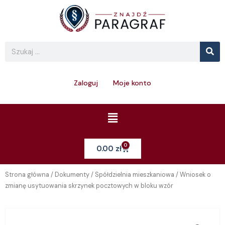
Skip
to
content
Se
Search
Zaloguj
Moje konto
Menu
0
Cart
0.00
zł
Strona główna
/
Dokumenty
/
Spółdzielnia mieszkaniowa
/ Wniosek o
zmianę usytuowania skrzynek pocztowych w bloku wzór