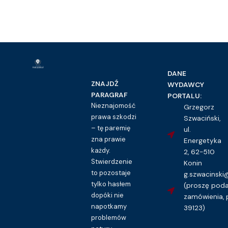
DANE
ZNAJDŹ
WYDAWCY
PARAGRAF
PORTALU:
Nieznajomość
Grzegorz
prawa szkodzi
Szwaciński,
– tę paremię
ul.
zna prawie
Energetyka
każdy.
2, 62-510
Stwierdzenie
Konin
to pozostaje
g.szwacinsk
tylko hasłem
(proszę pod
dopóki nie
zamówienia, 
napotkamy
39123)
problemów