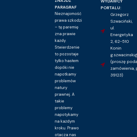
ZNAJDŹ
WYDAWCY
16.00
zł
PARAGRAF
PORTALU:
Nieznajomość
Grzegorz
Kupuję dostęp do wzoru pisma
prawa szkodzi
Szwaciński,
– tę paremię
ul.
zna prawie
Energetyka
każdy.
2, 62-510
Stwierdzenie
Konin
to pozostaje
g.szwacinsk
tylko hasłem
(proszę pod
dopóki nie
zamówienia, 
napotkamy
39123)
problemów
natury
prawnej. A
takie
problemy
napotykamy
na każdym
kroku. Prawo
otacza nas