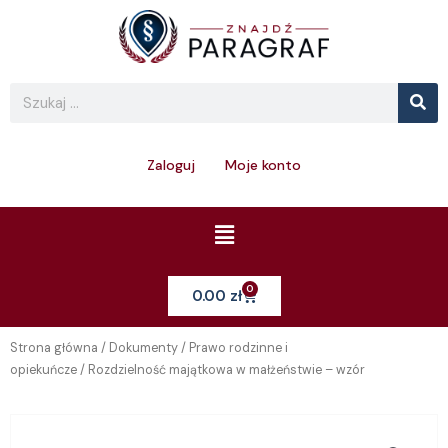
Skip
to
content
Se
Search
Zaloguj
Moje konto
Menu
0
Cart
0.00
zł
Strona główna
/
Dokumenty
/
Prawo rodzinne i
opiekuńcze
/ Rozdzielność majątkowa w małżeństwie – wzór