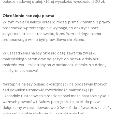
opłacie sądowej stałej, której wysokość wysokości 200 zł.
Określenie rodzaju
pisma
W tym miejscu należy określić rodzaj pisma. Pomimo iż prawo
procesowe wprost tego nie wymaga, to doktryna oraz
judykatura stoi na stanowisku, iż
petitum
każdego pisma
procesowego winno być prawidłowo określone.
W uzasadnieniu należy określić datę zawarcia związku
małżeńskiego stron oraz dołączyć do pozwu odpis aktu
małżeństwa. Jeśli strony są w posiadaniu małoletnie dzieci,
należy to zaznaczyć.
Następnie należy opisać okoliczności, na podstawie których
sąd powinien ustanowić rozdzielność małżeńską i je
uzasadnić (ustanowienie rozdzielności może nastąpić tylko z
ważnych powodów). Należy pamiętać, że jeżeli do pozwu
dołączamy wnioski dowodowe (również dot. świadków), należy
wskazać, na jakie okoliczności wnioski mają być