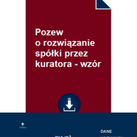
Prawo handlowe i gospodarcze
DANE
Pozew o rozwiązanie spółki przez kuratora – wzór