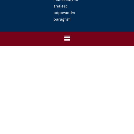
znaleźć
odpowiedni
paragraf!
Menu