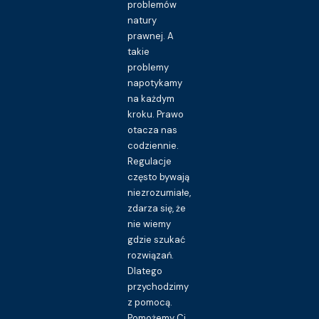
problemów
natury
prawnej. A
takie
problemy
napotykamy
na każdym
kroku. Prawo
otacza nas
codziennie.
Regulacje
często bywają
niezrozumiałe,
zdarza się, że
nie wiemy
gdzie szukać
rozwiązań.
Dlatego
przychodzimy
z pomocą.
Pomożemy Ci