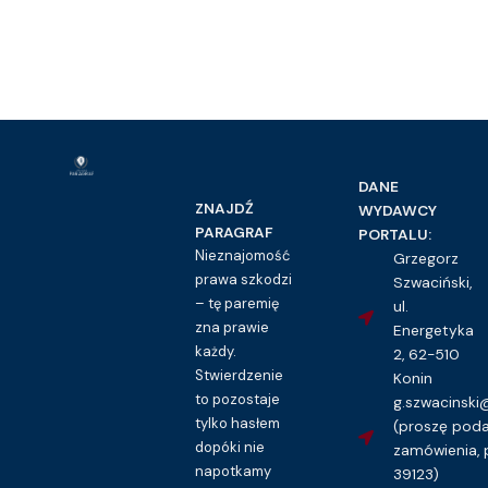
DANE
ZNAJDŹ
WYDAWCY
PARAGRAF
PORTALU:
Nieznajomość
Grzegorz
prawa szkodzi
Szwaciński,
– tę paremię
ul.
zna prawie
Energetyka
każdy.
2, 62-510
Stwierdzenie
Konin
to pozostaje
g.szwacinsk
tylko hasłem
(proszę pod
dopóki nie
zamówienia, 
napotkamy
39123)