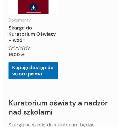
Dokumenty
Skarga do
Kuratorium Oświaty
– wzór
Oceniony
16.00
zł
0
na
5.
Kupuję dostęp do
wzoru pisma
Kuratorium oświaty a nadzór
nad szkołami
Skarga na szkołę do kuratorium będzie