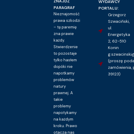
ZNAJDŹ
WYDAWCY
PARAGRAF
PORTALU:
Nieznajomość
Grzegorz
prawa szkodzi
Szwaciński,
– tę paremię
ul.
zna prawie
Energetyka
każdy.
2, 62-510
Stwierdzenie
Konin
to pozostaje
g.szwacinsk
tylko hasłem
(proszę pod
dopóki nie
zamówienia, 
napotkamy
39123)
problemów
natury
prawnej. A
takie
problemy
napotykamy
na każdym
kroku. Prawo
otacza nas