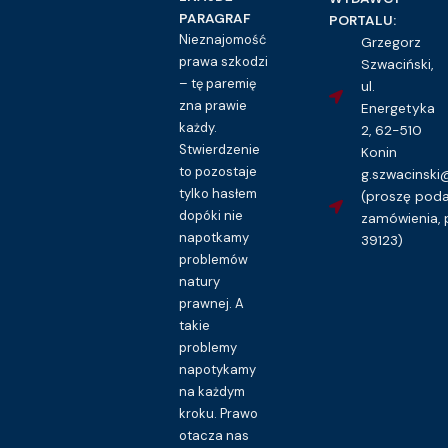
PARAGRAF
PORTALU:
Nieznajomość
Grzegorz
prawa szkodzi
Szwaciński,
– tę paremię
ul.
zna prawie
Energetyka
każdy.
2, 62-510
Stwierdzenie
Konin
to pozostaje
g.szwacinsk
tylko hasłem
(proszę pod
dopóki nie
zamówienia, 
napotkamy
39123)
problemów
natury
prawnej. A
takie
problemy
napotykamy
na każdym
kroku. Prawo
otacza nas