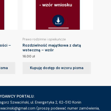
Prawo rodzinne i opiekuńcze
ości –
Rozdzielność majątkowa z datą
wsteczną – wzór
16.00
zł
pisma
Kupuję dostęp do wzoru pisma
YDAWCY PORTALU:
egorz Szwaciński, ul. Energetyka 2, 62-510 Konin
zwacinski@gmail.com (proszę podawać numer zamówienia,