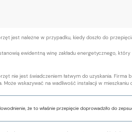
ęt jest należne w przypadku, kiedy doszło do przepięcia
y, stanowią ewidentną winę zakładu energetycznego, któr
zęt nie jest świadczeniem łatwym do uzyskania. Firma bę
ta. Może wskazywać na wadliwość instalacji w mieszkaniu 
wodnienie, że to właśnie przepięcie doprowadziło do zepsuc