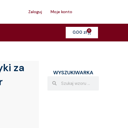
h
Zaloguj
Moje konto
0
Cart
0.00
zł
ki za
WYSZUKIWARKA
r
Search
Search