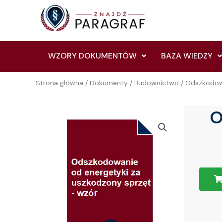
Skip
to
content
WZORY DOKUMENTÓW
BAZA WIEDZY
Strona główna
/
Dokumenty
/
Budownictwo
/ Odszkodowa
O