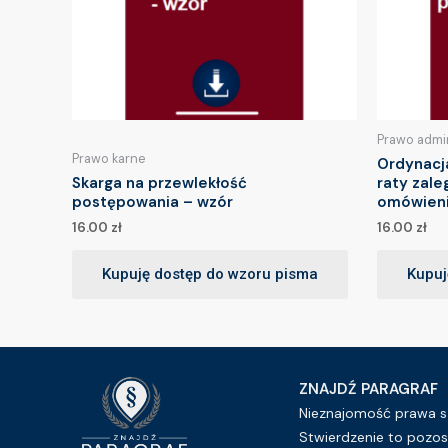
Prawo admi
Prawo karne
Ordynacj
Skarga na przewlekłość
raty zale
postępowania – wzór
omówien
16.00
zł
16.00
zł
Kupuję dostęp do wzoru pisma
Kupuj
ZNAJDŹ PARAGRAF
Nieznajomość prawa sz
Stwierdzenie to pozos