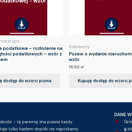
nistracyjne
Dokumenty
a podatkowa – rozłożenie na
głości podatkowych – wzór z
Pozew o wydanie nieruchom
iem
wzór
16.00
zł
ę dostęp do wzoru pisma
Kupuję dostęp do wzoru 
DANE W
Grz
kodzi – tę paremię zna prawie każdy.
g.s
taje tylko hasłem dopóki nie napotkamy