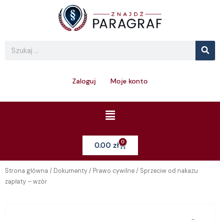
Skip
to
content
Se
Search
Zaloguj
Moje konto
Menu
0
Cart
0.00
zł
Strona główna
/
Dokumenty
/
Prawo cywilne
/ Sprzeciw od nakazu
zapłaty – wzór