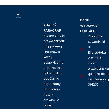
DANE
ZNAJDŹ
WYDAWCY
PARAGRAF
PORTALU:
Nieznajomość
Grzegorz
prawa szkodzi
Szwaciński,
– tę paremię
ul.
zna prawie
Energetyka
każdy.
2, 62-510
Stwierdzenie
Konin
to pozostaje
g.szwacinsk
tylko hasłem
(proszę pod
dopóki nie
zamówienia, 
napotkamy
39123)
problemów
natury
prawnej. A
takie