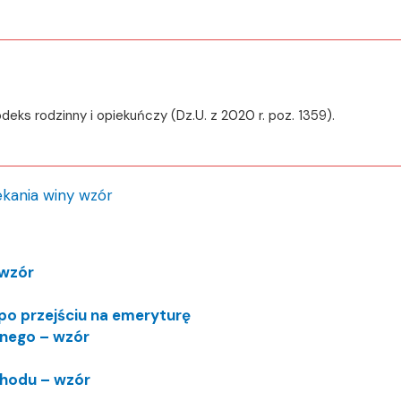
deks rodzinny i opiekuńczy (Dz.U. z 2020 r. poz. 1359).
kania winy wzór
 wzór
po przejściu na emeryturę
wnego – wzór
hodu – wzór