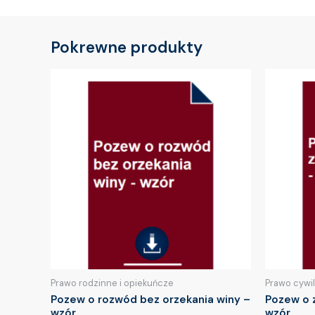
Pokrewne produkty
Prawo rodzinne i opiekuńcze
Prawo cywi
Pozew o rozwód bez orzekania winy –
Pozew o 
wzór
wzór