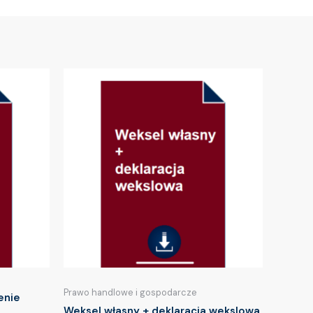
Prawo handlowe i gospodarcze
enie
Weksel własny + deklaracja wekslowa