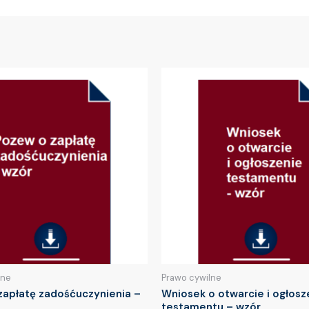
lne
Prawo cywilne
zapłatę zadośćuczynienia –
Wniosek o otwarcie i ogłosz
testamentu – wzór