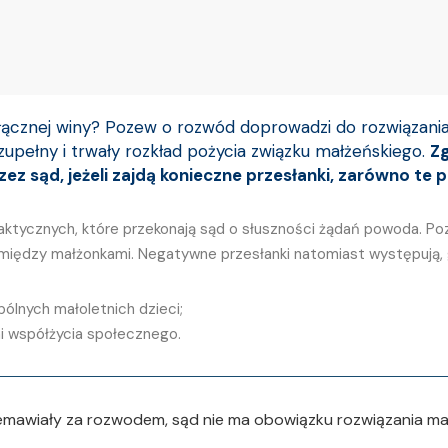
łącznej winy? Pozew o rozwód doprowadzi do rozwiązani
 zupełny i trwały rozkład pożycia związku małżeńskiego.
Zg
z sąd, jeżeli zajdą
konieczne przesłanki,
zarówno te p
faktycznych, które przekonają sąd o słuszności żądań powoda. P
omiędzy małżonkami. Negatywne przesłanki natomiast występują, 
ólnych małoletnich dzieci;
i współżycia społecznego.
zemawiały za rozwodem, sąd nie ma obowiązku rozwiązania ma