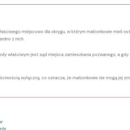
aściwego miejscowo dla okręgu, w którym małżonkowie mieli ost
jedno z nich.
edy właściwym jest sąd miejsca zamieszkania pozwanego, a gdy n
ściwością wyłączną, co oznacza, że małżonkowie nie mogą jej z
ór
zór