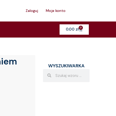
h
Zaloguj
Moje konto
0
Cart
0.00
zł
niem
WYSZUKIWARKA
Search
Search