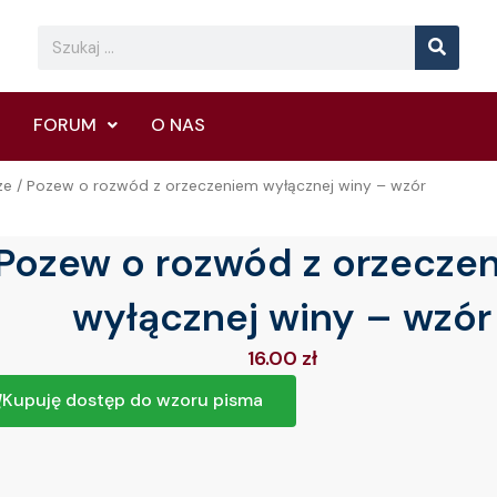
Searc
Search
FORUM
O NAS
ze
/ Pozew o rozwód z orzeczeniem wyłącznej winy – wzór
Pozew o rozwód z orzecze
wyłącznej winy – wzór
16.00
zł
Kupuję dostęp do wzoru pisma