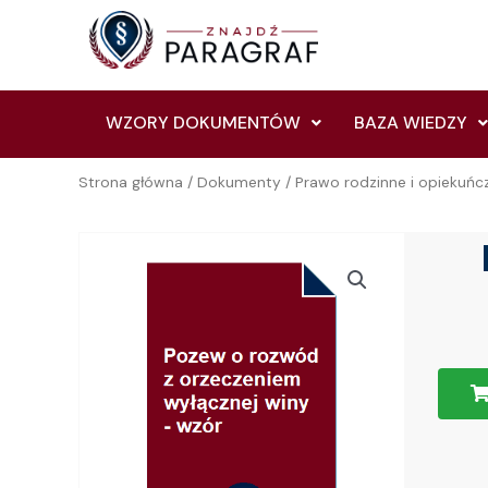
Skip
to
content
WZORY DOKUMENTÓW
BAZA WIEDZY
Strona główna
/
Dokumenty
/
Prawo rodzinne i opiekuńc