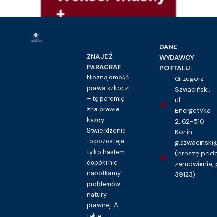
DANE
ZNAJDŹ
WYDAWCY
PARAGRAF
PORTALU:
Nieznajomość
Grzegorz
prawa szkodzi
Szwaciński,
– tę paremię
ul.
zna prawie
Energetyka
każdy.
2, 62-510
Stwierdzenie
Konin
to pozostaje
g.szwacinsk
Prawo handlowe i gospodarcze
tylko hasłem
(proszę pod
Weksel własny + deklaracja wekslowa
dopóki nie
zamówienia, 
napotkamy
16.00
zł
39123)
problemów
Kupuję dostęp do wzoru pisma
natury
prawnej. A
takie