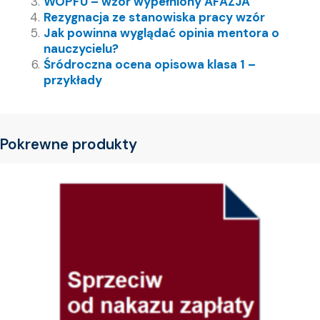
WOPFU – wzór wypełniony AFAZJA
Rezygnacja ze stanowiska pracy wzór
Jak powinna wyglądać opinia mentora o
nauczycielu?
Śródroczna ocena opisowa klasa 1 –
przykłady
Pokrewne produkty