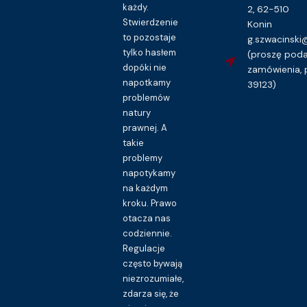
każdy.
2, 62-510
Stwierdzenie
Konin
to pozostaje
g.szwacinsk
tylko hasłem
(proszę pod
dopóki nie
zamówienia, 
napotkamy
39123)
problemów
natury
prawnej. A
takie
problemy
napotykamy
na każdym
kroku. Prawo
otacza nas
codziennie.
Regulacje
często bywają
niezrozumiałe,
zdarza się, że