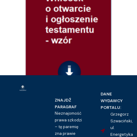
DANE
Prawo cywilne
ZNAJDŹ
WYDAWCY
Wniosek o otwarcie i ogłoszenie testamentu – wzór
PARAGRAF
PORTALU:
16.00
zł
Nieznajomość
Grzegorz
prawa szkodzi
Szwaciński,
Kupuję dostęp do wzoru pisma
– tę paremię
ul.
zna prawie
Energetyka