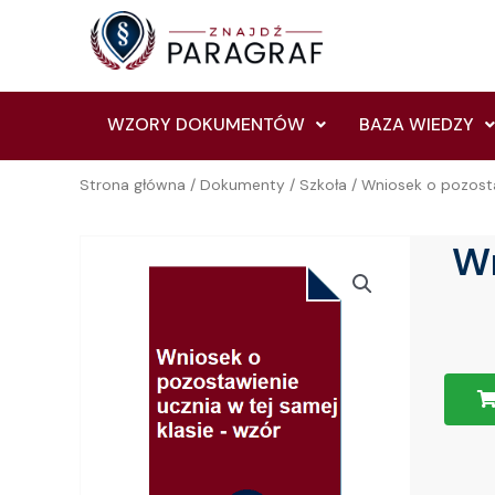
Skip
to
content
WZORY DOKUMENTÓW
BAZA WIEDZY
Strona główna
/
Dokumenty
/
Szkoła
/ Wniosek o pozosta
Wn