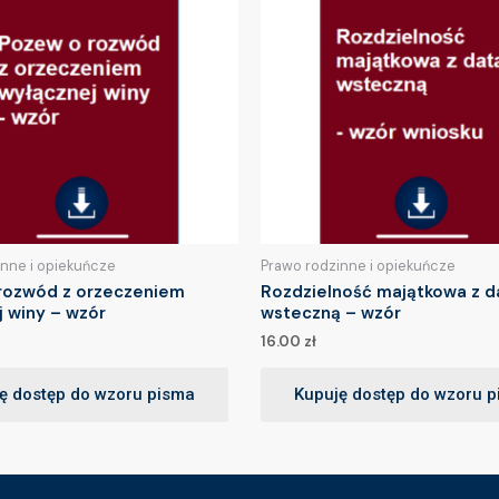
inne i opiekuńcze
Prawo rodzinne i opiekuńcze
rozwód z orzeczeniem
Rozdzielność majątkowa z d
j winy – wzór
wsteczną – wzór
16.00
zł
ę dostęp do wzoru pisma
Kupuję dostęp do wzoru 