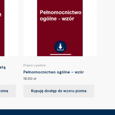
Prawo cywilne
atą
Pełnomocnictwo ogólne – wzór
16.00
zł
pisma
Kupuję dostęp do wzoru pisma