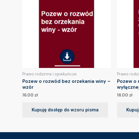
Prawo rodzinne i opiekuńcze
Prawo rodz
Pozew o rozwód bez orzekania winy –
Pozew o 
wzór
wyłączne
16.00
zł
16.00
zł
Kupuję dostęp do wzoru pisma
Kupuj