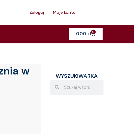
h
Zaloguj
Moje konto
0
Cart
0.00
zł
znia w
WYSZUKIWARKA
Search
Search