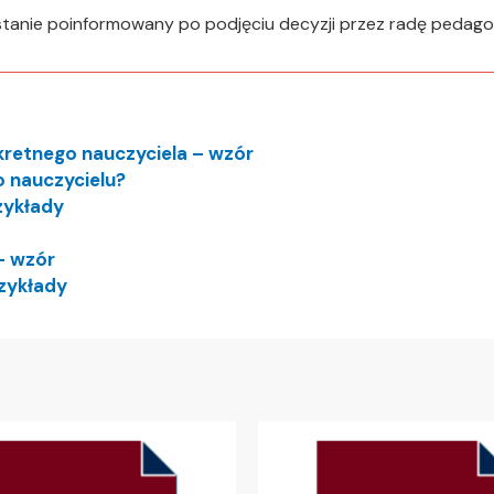
stanie poinformowany po podjęciu decyzji przez radę pedago
kretnego nauczyciela – wzór
 nauczycielu?
zykłady
– wzór
zykłady