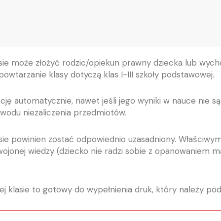
asie może złożyć rodzic/opiekun prawny dziecka lub wyc
owtarzanie klasy dotyczą klas I-III szkoły podstawowej.
ję automatycznie, nawet jeśli jego wyniki w nauce nie są
wodu niezaliczenia przedmiotów.
asie powinien zostać odpowiednio uzasadniony. Właściwy
ojonej wiedzy (dziecko nie radzi sobie z opanowaniem ma
 klasie to gotowy do wypełnienia druk, który należy podp