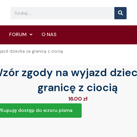
Searc
Search
FORUM
O NAS
azd dziecka za granicę z ciocią
zór zgody na wyjazd dziec
granicę z ciocią
16.00
zł
Kupuję dostęp do wzoru pisma