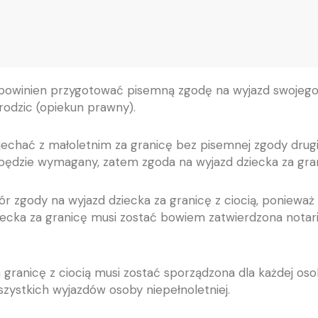
e powinien przygotować pisemną zgodę na wyjazd swojego
odzic (opiekun prawny).
jechać z małoletnim za granicę bez pisemnej zgody drug
 będzie wymagany, zatem zgoda na wyjazd dziecka za gra
zgody na wyjazd dziecka za granicę z ciocią, ponieważ p
ziecka za granicę musi zostać bowiem zatwierdzona nota
 granicę z ciocią musi zostać sporządzona dla każdej oso
zystkich wyjazdów osoby niepełnoletniej.