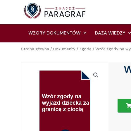
Skip
to
content
WZORY DOKUMENTÓW
BAZA WIEDZY
Strona główna
/
Dokumenty
/
Zgoda
/ Wzór zgody na wyj
W