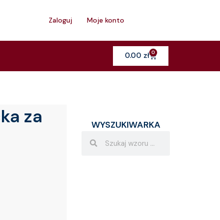
h
Zaloguj
Moje konto
0
Cart
0.00
zł
ka za
WYSZUKIWARKA
Search
Search