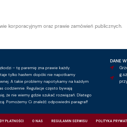
rawie korporacyjnym oraz prawie zamówień publicznych.
DANE W
Grz
kodzi – tę paremię zna prawie każdy.
g.s
taje tylko hasłem dopóki nie napotkamy
prz
wnej. A takie problemy napotykamy na każdym
as codziennie. Regulacje często bywają
się, że nie wiemy gdzie szukać rozwiązań. Dlatego
ą. Pomożemy Ci znaleźć odpowiedni paragraf!
DY PŁATNOŚCI
O NAS
REGULAMIN SERWISU
POLITYKA PRYWAT