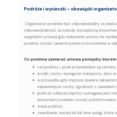
Podróże i wycieczki – o
bowiązki organizat
Organizator powinien być odpowiedzialny za właś
odpowiedzialność za szkodę wyrządzoną konsumento
wyjątkiem sytuacji gdy wykonanie umowy nie wynika
powinny zostać zawarte pewne porozumienia w zak
Co powinna zawierać umowa pomiędzy biurem 
cel podróży i, jeżeli przewidziane są termin
środki, cechy i kategorie transportu; daty o
w przypadku gdy impreza zawiera zakwaterow
najważniejsze cechy, zgodność z zasadami 
jeżeli do odbycia imprezy wymagana jest min
konsument powinien zostać poinformowany 
trasa podróży;
zwiedzanie, wycieczki lub inne usługi, któr