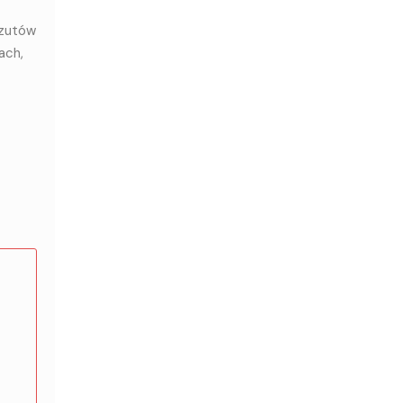
rzutów
ach,