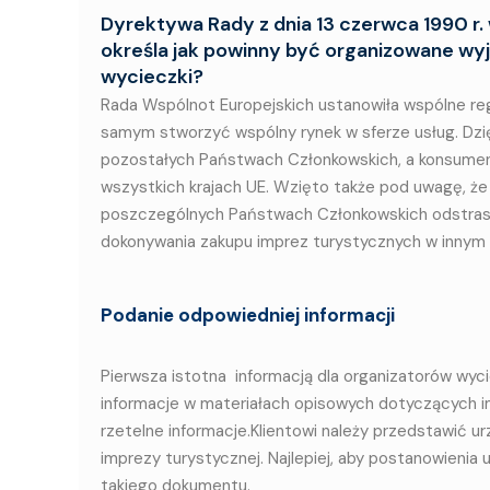
Dyrektywa Rady z dnia 13 czerwca 1990 r.
określa jak powinny być organizowane wy
wycieczki?
Rada Wspólnot Europejskich ustanowiła wspólne re
samym stworzyć wspólny rynek w sferze usług. Dz
pozostałych Państwach Członkowskich, a konsume
wszystkich krajach UE. Wzięto także pod uwagę, ż
poszczególnych Państwach Członkowskich odstras
dokonywania zakupu imprez turystycznych w innym
Podanie odpowiedniej informacji
Pierwsza istotna informacją dla organizatorów wy
informacje w materiałach opisowych dotyczących i
rzetelne informacje.Klientowi należy przedstawi
imprezy turystycznej. Najlepiej, aby postanowienia
takiego dokumentu.