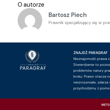
O autorze
Bartosz Piech
Prawnik specjalizujący się w p
ZNAJDŹ PARAGRAF
Nieznajomość prawa sz
Stwierdzenie to pozos
problemów natury pra
kroku. Prawo otacza n
niezrozumiałe, zdarza 
przychodzimy z pomoc
METO