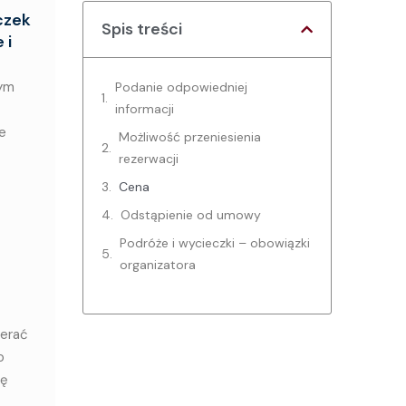
czek
Spis treści
 i
tym
Podanie odpowiedniej
informacji
e
Możliwość przeniesienia
rezerwacji
Cena
Odstąpienie od umowy
Podróże i wycieczki – obowiązki
organizatora
ierać
o
ię