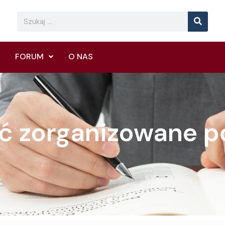
Searc
Search
FORUM
O NAS
ć zorganizowane po