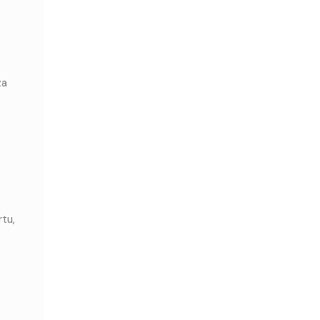
za
tu,