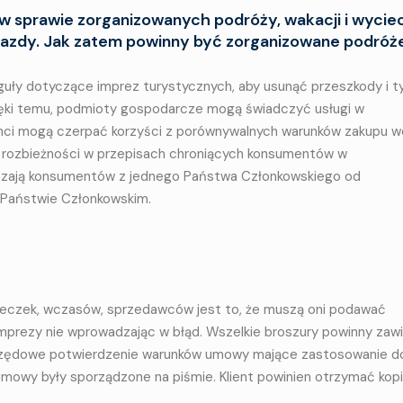
 w sprawie zorganizowanych podróży, wakacji i wycie
jazdy. Jak zatem powinny być zorganizowane podróże
guły dotyczące imprez turystycznych, aby usunąć przeszkody i 
ięki temu, podmioty gospodarcze mogą świadczyć usługi w
nci mogą czerpać korzyści z porównywalnych warunków zakupu w
e rozbieżności w przepisach chroniących konsumentów w
zają konsumentów z jednego Państwa Członkowskiego od
 Państwie Członkowskim.
cieczek, wczasów, sprzedawców jest to, że muszą oni podawać
mprezy nie wprowadzając w błąd. Wszelkie broszury powinny zaw
ć urzędowe potwierdzenie warunków umowy mające zastosowanie d
 umowy były sporządzone na piśmie. Klient powinien otrzymać kop