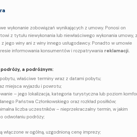
ora
ciwe wykonanie zobowiązań wynikających z umowy. Ponosi on
wi z tytułu niewykonania lub niewłaściwego wykonania umowy, 
 z jego winy ani z winy innego usługodawcy. Ponadto w umowie
resie informowania konsumentów i rozpatrywania
reklamacji.
podróży, a podróżnym:
y pobytu, właściwe terminy wraz z datami pobytu;
raz miejsca wyjazdu i powrotu;
anie – jego lokalizacja, kategoria turystyczna lub poziom komfor
danego Państwa Członkowskiego oraz rozkład posiłków;
imalna liczba uczestników – nieprzekraczalny termin, w jakim
o odwołaniu podróży;
e są włączone w ogólną, uzgodnioną cenę imprezy;