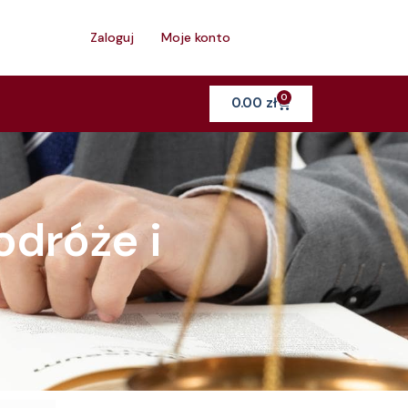
h
Zaloguj
Moje konto
0
Cart
0.00
zł
dróże i