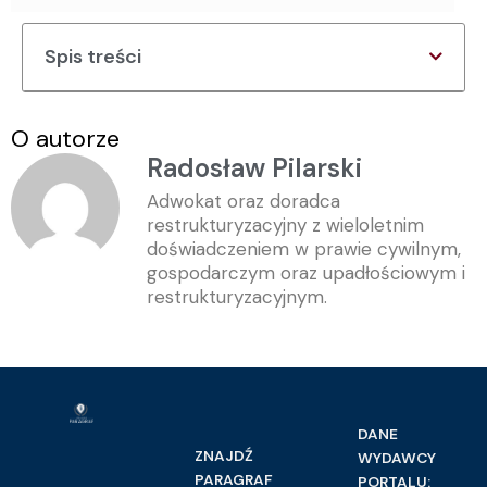
Spis treści
O autorze
Radosław Pilarski
Adwokat oraz doradca
restrukturyzacyjny z wieloletnim
doświadczeniem w prawie cywilnym,
gospodarczym oraz upadłościowym i
restrukturyzacyjnym.
DANE
ZNAJDŹ
WYDAWCY
PARAGRAF
PORTALU: