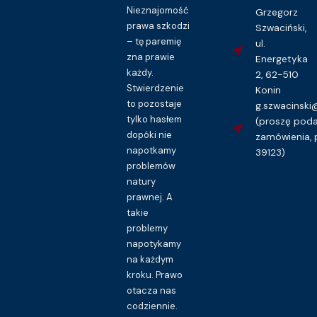
Nieznajomość
Grzegorz
prawa szkodzi
Szwaciński,
– tę paremię
ul.
zna prawie
Energetyka
każdy.
2, 62-510
Stwierdzenie
Konin
to pozostaje
g.szwacinsk
tylko hasłem
(proszę pod
dopóki nie
zamówienia, 
napotkamy
39123)
problemów
natury
prawnej. A
takie
problemy
napotykamy
na każdym
kroku. Prawo
otacza nas
codziennie.