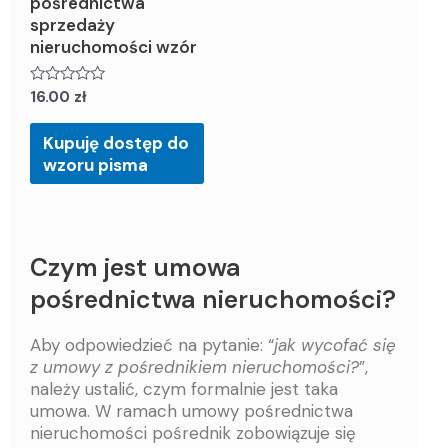
pośrednictwa
sprzedaży
nieruchomości wzór
Oceniony
16.00
zł
0
na
5.
Kupuję dostęp do
wzoru pisma
Czym jest umowa
pośrednictwa nieruchomości?
Aby odpowiedzieć na pytanie: “
jak wycofać się
z umowy z pośrednikiem nieruchomości?
”,
należy ustalić, czym formalnie jest taka
umowa. W ramach umowy pośrednictwa
nieruchomości pośrednik zobowiązuje się