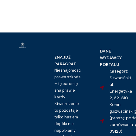
DANE
ZNAJDŹ
WYDAWCY
PARAGRAF
PORTALU:
Nieznajomość
Grzegorz
prawa szkodzi
Szwaciński,
– tę paremię
ul.
zna prawie
Energetyka
każdy.
2, 62-510
Stwierdzenie
Konin
to pozostaje
g.szwacinsk
tylko hasłem
(proszę pod
dopóki nie
zamówienia, 
napotkamy
39123)