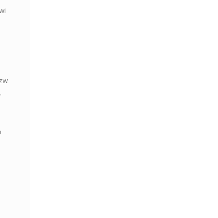
wi
zw.
.
o