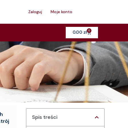
h
Zaloguj
Moje konto
0
Cart
0.00
zł
ch
Spis treści
strój