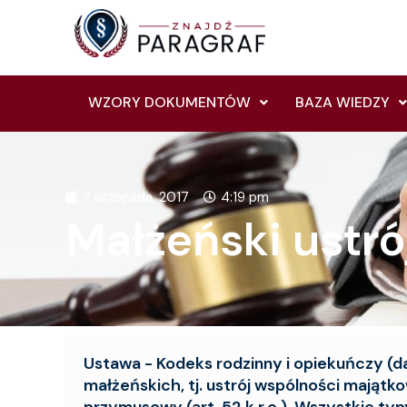
Skip
to
content
WZORY DOKUMENTÓW
BAZA WIEDZY
7 listopada, 2017
4:19 pm
Małżeński ustr
Ustawa - Kodeks rodzinny i opiekuńczy (da
małżeńskich, tj. ustrój wspólności majątkowej
przymusowy (art. 52 k.r.o.). Wszystkie ty