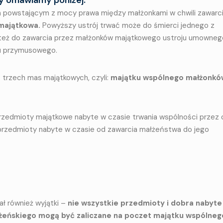
 powstającym z mocy prawa między małżonkami w chwili zawarc
majątkowa.
Powyższy ustrój trwać może do śmierci jednego z
 też do zawarcia przez małżonków majątkowego ustroju umownego
ju przymusowego.
 trzech mas majątkowych, czyli:
majątku wspólnego małżonkó
przedmioty majątkowe nabyte w czasie trwania wspólności przez 
e przedmioty nabyte w czasie od zawarcia małżeństwa do jego
ł również wyjątki –
nie wszystkie przedmioty i dobra nabyte
żeńskiego mogą być zaliczane na poczet majątku wspólneg