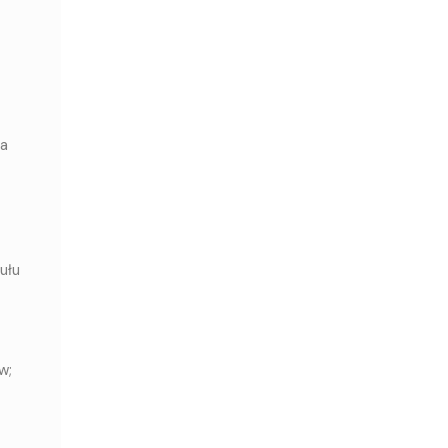
ca
ułu
w;