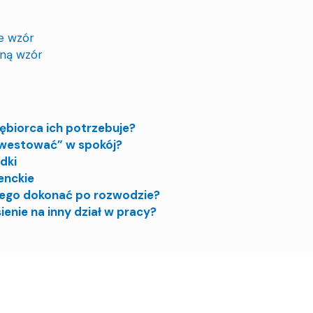
e wzór
zną wzór
iębiorca ich potrzebuje?
nwestować” w spokój?
dki
enckie
 tego dokonać po rozwodzie?
nie na inny dział w pracy?