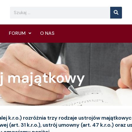
Searc
Search
FORUM
O NAS
ój majątkowy
lej k.r.o.) rozróżnia trzy rodzaje ustrojów majątkowy
 (art. 31 k.r.o.), ustrój umowny (art. 47 k.r.o.) oraz u
py omawiamy poniżej.