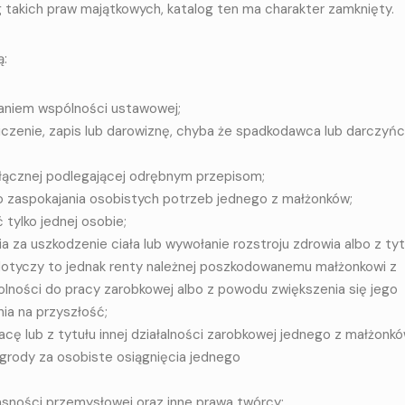
og takich praw majątkowych, katalog ten ma charakter zamknięty.
ą:
aniem wspólności ustawowej;
czenie, zapis lub darowiznę, chyba że spadkodawca lub darczyń
łącznej podlegającej odrębnym przepisom;
 zaspokajania osobistych potrzeb jednego z małżonków;
tylko jednej osobie;
za uszkodzenie ciała lub wywołanie rozstroju zdrowia albo z tyt
dotyczy to jednak renty należnej poszkodowanemu małżonkowi z
olności do pracy zarobkowej albo z powodu zwiększenia się jego
ia na przyszłość;
acę lub z tytułu innej działalności zarobkowej jednego z małżonkó
grody za osobiste osiągnięcia jednego
asności przemysłowej oraz inne prawa twórcy;