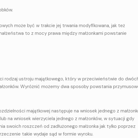
obków.
ych może być w trakcie jej trwania modyfikowana, jak też
cie małżeństwa to z mocy prawa między małżonkami powstanie
eci rodzaj ustroju majątkowego, który w przeciwieństwie do dwóc
i małżonków. Wyróżnić możemy dwa sposoby powstania przymuso
ozdzielności majątkowej następuje na wniosek jednego z małżonk
lub na wniosek wierzyciela jednego z małżonków, w sytuacji gdy
jenia swoich roszczeń od zadłużonego małżonka jak tylko poprzez
rzeczenie takie wydaje sąd w formie wyroku.