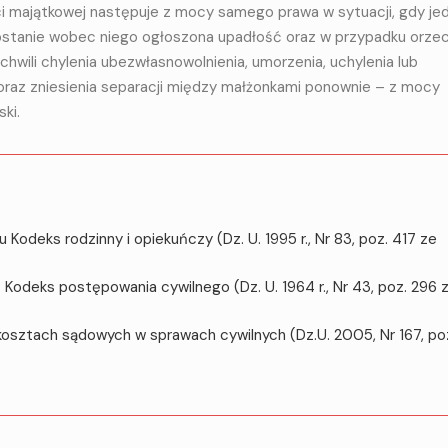
i majątkowej następuje z mocy samego prawa w sytuacji, gdy je
ostanie wobec niego ogłoszona upadłość oraz w przypadku orze
chwili chylenia ubezwłasnowolnienia, umorzenia, uchylenia lub
raz zniesienia separacji między małżonkami ponownie – z mocy
ki.
 Kodeks rodzinny i opiekuńczy (Dz. U. 1995 r., Nr 83, poz. 417 ze
. Kodeks postępowania cywilnego (Dz. U. 1964 r., Nr 43, poz. 296 
 kosztach sądowych w sprawach cywilnych (Dz.U. 2005, Nr 167, po