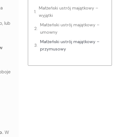
ia
Małżeński ustrój majątkowy –
wyjątki
, lub
Małżeński ustrój majątkowy –
umowny
Małżeński ustrój majątkowy –
w
przymusowy
oboje
o.
W