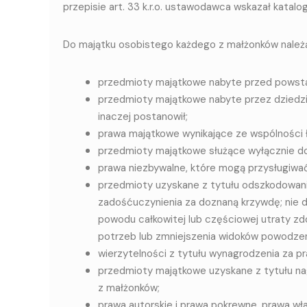
przepisie art. 33 k.r.o. ustawodawca wskazał katal
Do majątku osobistego każdego z małżonków należ
przedmioty majątkowe nabyte przed powst
przedmioty majątkowe nabyte przez dziedzi
inaczej postanowił;
prawa majątkowe wynikające ze wspólności 
przedmioty majątkowe służące wyłącznie do
prawa niezbywalne, które mogą przysługiwać 
przedmioty uzyskane z tytułu odszkodowania 
zadośćuczynienia za doznaną krzywdę; nie 
powodu całkowitej lub częściowej utraty zd
potrzeb lub zmniejszenia widoków powodzen
wierzytelności z tytułu wynagrodzenia za pr
przedmioty majątkowe uzyskane z tytułu na
z małżonków;
prawa autorskie i prawa pokrewne, prawa wł