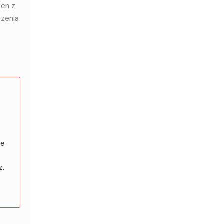
den z
czenia
ze
z.