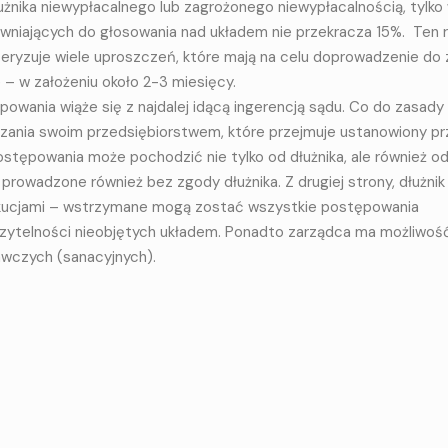
i­ka niewy­pła­cal­ne­go lub za­gro­żo­ne­go nie­wy­pła­cal­no­ścią, tyl­k
aw­nia­ją­cych do gło­so­wa­nia nad ukła­dem nie prze­kra­cza 15%. Ten r
­te­ry­zu­je wie­le uprosz­czeń, któ­re ma­ją na ce­lu dopro­wa­dze­nie do
 – w za­ło­że­niu oko­ło 2-3 mie­się­cy.
powania wiąże się z najdalej idącą ingerencją sądu. Co do zasady
dzania swoim przedsiębiorstwem, które przejmuje ustanowiony p
tępowania może pochodzić nie tylko od dłużnika, ale również od
prowadzone również bez zgody dłużnika. Z drugiej strony, dłużnik
zekucjami – wstrzymane mogą zostać wszystkie postępowania
zytelności nieobjętych układem. Ponadto zarządca ma możliwoś
rawczych (sanacyjnych).