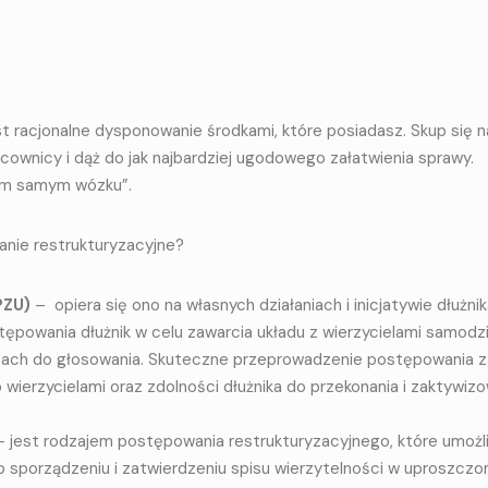
t racjonalne dysponowanie środkami, które posiadasz. Skup się n
racownicy i dąż do jak najbardziej ugodowego załatwienia sprawy.
tym samym wózku”.
ie restrukturyzacyjne?
PZU)
– opiera się ono na własnych działaniach i inicjatywie dłużnik
tępowania dłużnik w celu zawarcia układu z wierzycielami samodzi
artach do głosowania. Skuteczne przeprowadzenie postępowania z
 wierzycielami oraz zdolności dłużnika do przekonania i zaktywiz
– jest ro­dza­jem po­stę­po­wa­nia re­struk­tu­ry­za­cyj­ne­go, któ­re umoż­li
 po spo­rzą­dze­niu i za­twier­dze­niu spi­su wie­rzy­tel­no­ści w uprosz­cz