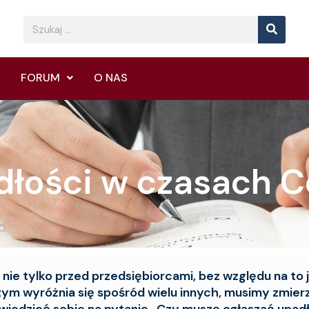
Searc
Search
FORUM
O NAS
dłości w czasach C
nie tylko przed przedsiębiorcami, bez względu na to 
 czym wyróżnia się spośród wielu innych, musimy zmier
iedzieć sobie na pytanie ,,Czy muszę ogłaszać upad