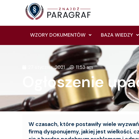
Skip
to
content
WZORY DOKUMENTÓW
BAZA WIEDZY
27 stycznia, 2021
11:53 am
Ogłoszenie upa
W czasach, które postawiły wiele wyzwań 
firmą dysponujemy, jakiej jest wielkości,
się z bardzo podobnym problemem i odpow