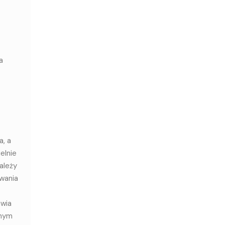
a
a, a
elnie
ależy
owania
­wia
o­nym