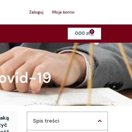
h
Zaloguj
Moje konto
0
Cart
0.00
zł
ovid-19
jaką
Spis treści
zyć
łość,