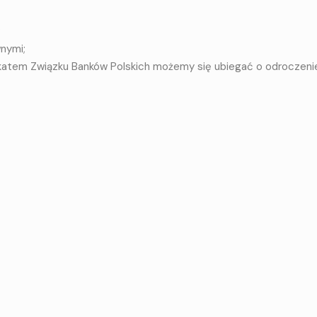
;
wnymi;
katem Związku Banków Polskich możemy się ubiegać o odroczeni