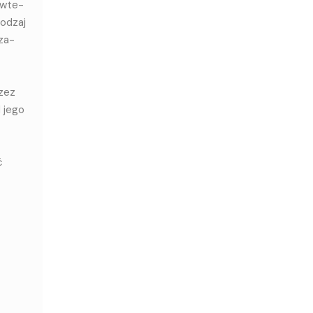
o wte­
o­dzaj
 za­
rzez
 jego
ć