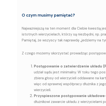
O czym musimy pamiętać?
Najważniejszą na ten moment dla Ciebie kwestią jes
istotnych wierzycielach, którzy są niezbędni, np. p
Pamiętaj, że wszyscy tak naprawdę „jedziemy na 
Z czego możemy skorzystać prowadząc postępowan
Postępowanie o zatwierdzenie układu (
udział sądu jest minimalny. W toku tego pos
zbiera głosy od wierzycieli oddawane na k
więc od sprawnej współpracy dłużnika z jego
wierzycieli.
Przyspieszone postępowanie układowe
dłuż­ni­ko­wi za­war­cie ukła­du z wie­rzy­cie­la­mi