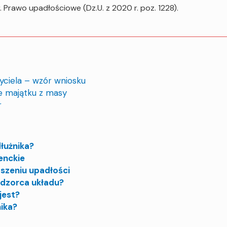
. Prawo upadłościowe (Dz.U. z 2020 r. poz. 1228).
yciela – wzór wniosku
e majątku z masy
r
dłużnika?
enckie
oszeniu upadłości
nadzorca układu?
jest?
ika?