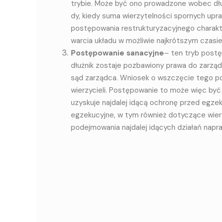
try­bie. Mo­że być ono pro­wa­dzo­ne wo­bec dłuż­n
dy, kie­dy su­ma wie­rzy­tel­no­ści spor­nych upr
postępo­wa­nia re­struk­tu­ry­za­cyj­ne­go cha­rak
war­cia ukła­du w moż­li­wie naj­krót­szym cza­sie
Postępowanie sanacyjne
– ten tryb postę
dłużnik zostaje pozbawiony prawa do zarzą
sąd zarządca. Wniosek o wszczęcie tego pos
wierzycieli. Postępowanie to może więc być 
uzyskuje najdalej idącą ochronę przed eg
egzekucyjne, w tym również dotyczące wier
podejmowania najdalej idących działań nap