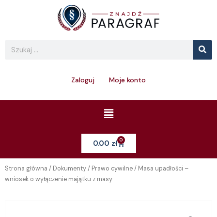
Skip
to
content
Se
Search
Zaloguj
Moje konto
Menu
0
Cart
0.00
zł
Strona główna
/
Dokumenty
/
Prawo cywilne
/ Masa upadłości –
wniosek o wyłączenie majątku z masy