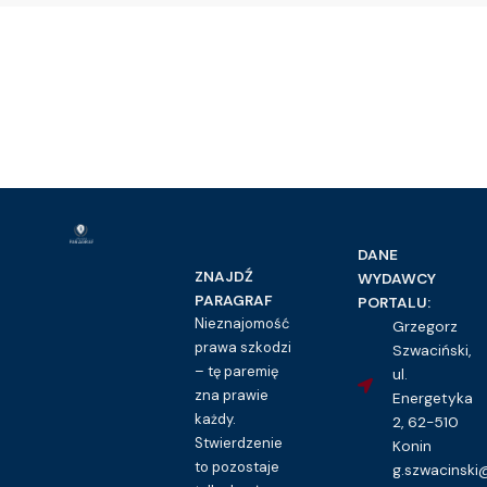
DANE
ZNAJDŹ
WYDAWCY
PARAGRAF
PORTALU:
Nieznajomość
Grzegorz
prawa szkodzi
Szwaciński,
– tę paremię
ul.
zna prawie
Energetyka
każdy.
2, 62-510
Stwierdzenie
Konin
to pozostaje
g.szwacinsk