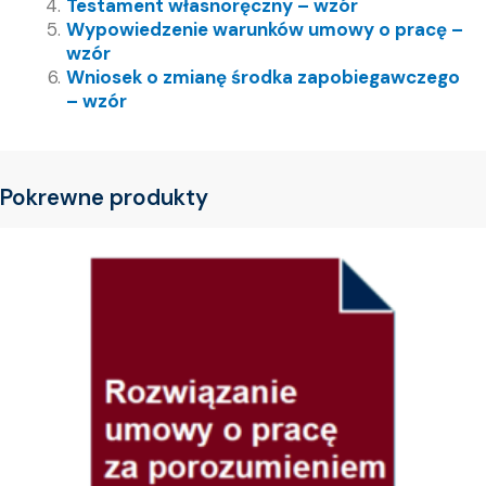
Testament własnoręczny – wzór
Wypowiedzenie warunków umowy o pracę –
wzór
Wniosek o zmianę środka zapobiegawczego
– wzór
Pokrewne produkty