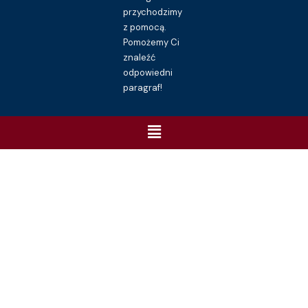
przychodzimy
z pomocą.
Pomożemy Ci
znaleźć
odpowiedni
paragraf!
Menu