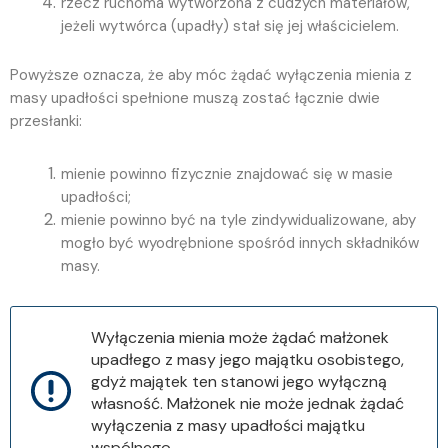
rzecz ruchoma wytworzona z cudzych materiałów,
jeżeli wytwórca (upadły) stał się jej właścicielem.
Powyższe oznacza, że aby móc żądać wyłączenia mienia z
masy upadłości spełnione muszą zostać łącznie dwie
przesłanki:
mienie powinno fizycznie znajdować się w masie
upadłości;
mienie powinno być na tyle zindywidualizowane, aby
mogło być wyodrębnione spośród innych składników
masy.
Wyłączenia mienia może żądać małżonek
upadłego z masy jego majątku osobistego,
gdyż majątek ten stanowi jego wyłączną
własność. Małżonek nie może jednak żądać
wyłączenia z masy upadłości majątku
wspólnego
.