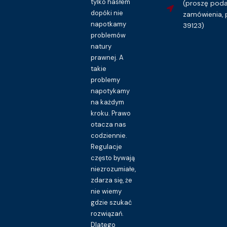
tylko hasłem
(proszę pod
dopóki nie
zamówienia, 
napotkamy
39123)
problemów
natury
prawnej. A
takie
problemy
napotykamy
na każdym
kroku. Prawo
otacza nas
codziennie.
Regulacje
często bywają
niezrozumiałe,
zdarza się, że
nie wiemy
gdzie szukać
rozwiązań.
Dlatego