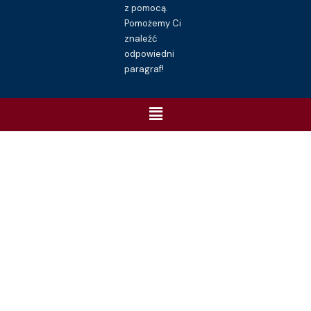
z pomocą.
Pomożemy Ci
znaleźć
odpowiedni
paragraf!
Menu