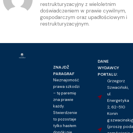
restrukturyzacyjny z wieloletnim
doświadczeniem w prawie cywilnym,
gospodarczym oraz upadłościowym i
restrukturyzacyjnym.
DANE
ZNAJDŹ
WYDAWCY
PARAGRAF
PORTALU:
Nieznajomość
Grzegorz
prawa szkodzi
Szwaciński,
– tę paremię
ul.
zna prawie
Energetyka
każdy.
2, 62-510
Stwierdzenie
Konin
to pozostaje
g.szwacinsk
tylko hasłem
(proszę pod
dopóki nie
zamówienia, 