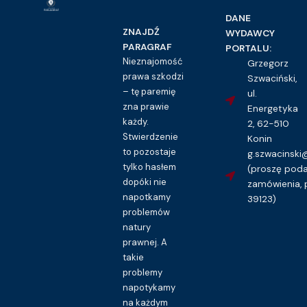
DANE
ZNAJDŹ
WYDAWCY
PARAGRAF
PORTALU:
Nieznajomość
Grzegorz
prawa szkodzi
Szwaciński,
– tę paremię
ul.
zna prawie
Energetyka
każdy.
2, 62-510
Stwierdzenie
Konin
to pozostaje
g.szwacinsk
tylko hasłem
(proszę pod
dopóki nie
zamówienia, 
napotkamy
39123)
problemów
natury
prawnej. A
takie
problemy
napotykamy
na każdym