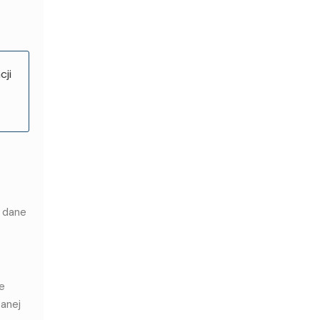
cji
o dane
e
zanej