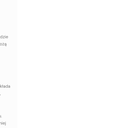
dzie
rożą
składa
,
.
iej