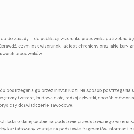
co do zasady – do publikacji wizerunku pracownika potrzebna bę
prawdź, czym jest wizerunek, jak jest chroniony oraz jakie kary g
 swoich pracowników.
?
ób postrzegania go przez innych ludzi. Na sposób postrzegania 
nętrzny (wzrost, budowa ciała, rodzaj sylwetki, sposób mówienia
ciorys czy doświadczenie zawodowe.
ych ludzi o danej osobie na podstawie przedstawionego wizerunku
oby kształtowany zostaje na podstawie fragmentów informacji o n