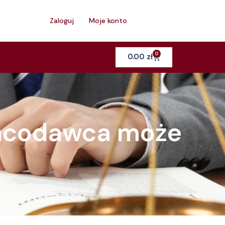
h
Zaloguj
Moje konto
0
Cart
0.00
zł
racodawca może