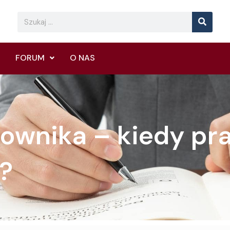
Searc
Search
FORUM
O NAS
cownika – kiedy p
?