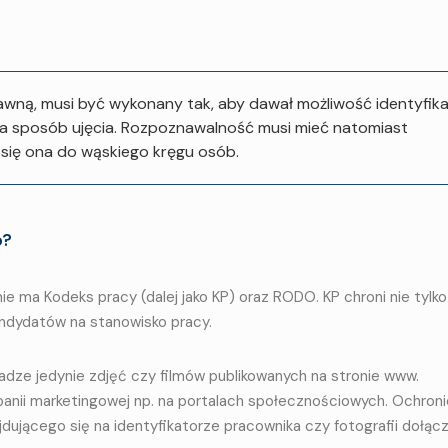
wną, musi być wykonany tak, aby dawał możliwość identyfika
a sposób ujęcia. Rozpoznawalność musi mieć natomiast
 się ona do wąskiego kręgu osób.
o?
e ma Kodeks pracy (dalej jako KP) oraz RODO. KP chroni nie tylk
ndydatów na stanowisko pracy.
adze jedynie zdjęć czy filmów publikowanych na stronie www.
nii marketingowej np. na portalach społecznościowych. Ochroni
jdującego się na identyfikatorze pracownika czy fotografii dołąc