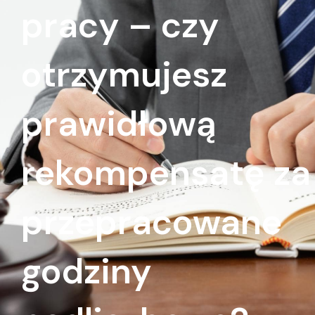
pracy – czy
otrzymujesz
prawidłową
rekompensatę za
przepracowane
godziny