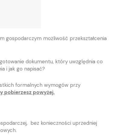
om gospodarczym możliwość przekształcenia
zygotowanie dokumentu, który uwzględnia co
a i jak go napisać?
szystkich formalnych wymogów przy
y pobierzesz powyżej.
ospodarczej, bez konieczności uprzedniej
nsowych.