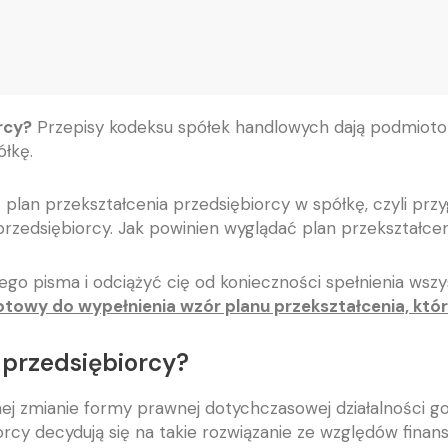
rcy?
Przepisy kodeksu spółek handlowych dają podmiot
łkę.
 plan przekształcenia przedsiębiorcy w spółkę, czyli pr
przedsiębiorcy. Jak powinien wyglądać plan przekształceni
ego pisma i odciążyć cię od konieczności spełnienia w
towy do wypełnienia wzór planu przekształcenia, któr
 przedsiębiorcy?
nej zmianie formy prawnej dotychczasowej działalności g
ębiorcy decydują się na takie rozwiązanie ze względów fina