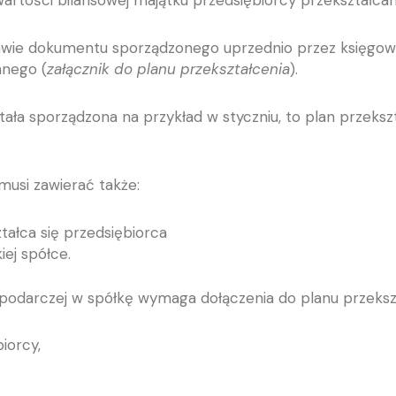
artości bilansowej majątku przedsiębiorcy przekształca
tawie dokumentu sporządzonego uprzednio przez księgowe
anego (
załącznik do planu przekształcenia
).
tała sporządzona na przykład w styczniu, to plan przeksz
musi zawierać także:
ztałca się przedsiębiorca
iej spółce.
spodarczej w spółkę wymaga dołączenia do planu przekszt
iorcy,