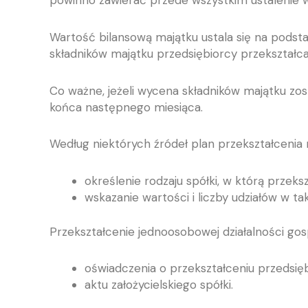
powinno zawierać przede wszystkim ustalenie w
Wartość bilansową majątku ustala się na pods
składników majątku przedsiębiorcy przekształc
Co ważne, jeżeli wycena składników majątku zos
końca następnego miesiąca.
Według niektórych źródeł plan przekształcenia 
określenie rodzaju spółki, w którą przeks
wskazanie wartości i liczby udziałów w tak
Przekształcenie jednoosobowej działalności go
oświadczenia o przekształceniu przedsięb
aktu założycielskiego spółki.