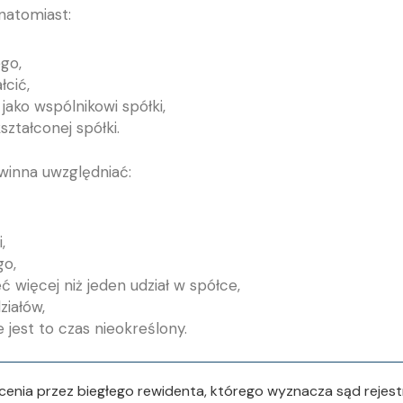
natomiast:
go,
łcić,
ako wspólnikowi spółki,
ztałconej spółki.
owinna uwzględniać:
,
go,
 więcej niż jeden udział w spółce,
ziałów,
 jest to czas nieokreślony.
łcenia przez biegłego rewidenta, którego wyznacza sąd rejes