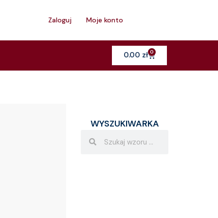
h
Zaloguj
Moje konto
0
Cart
0.00
zł
WYSZUKIWARKA
Search
Search