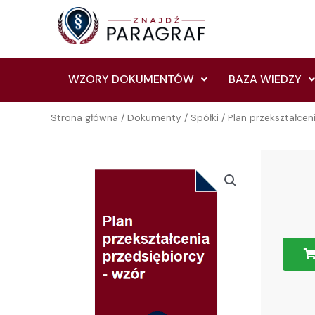
Skip
to
content
WZORY DOKUMENTÓW
BAZA WIEDZY
Strona główna
/
Dokumenty
/
Spółki
/ Plan przekształcen