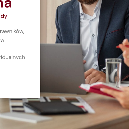
na
ady
rawników,
 w
idualnych