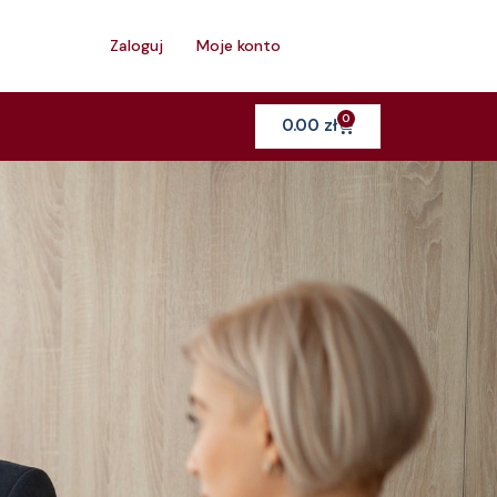
h
Zaloguj
Moje konto
0
Cart
0.00
zł