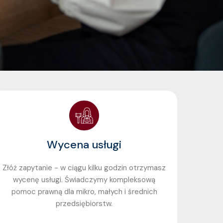
Wycena usługi
Złóż zapytanie - w ciągu kilku godzin otrzymasz
wycenę usługi. Świadczymy kompleksową
pomoc prawną dla mikro, małych i średnich
przedsiębiorstw.