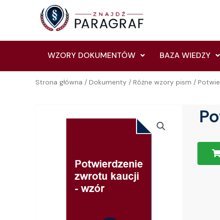
Skip
to
content
WZORY DOKUMENTÓW
BAZA WIEDZY
Strona główna
/
Dokumenty
/
Różne wzory pism
/ Potwie
Po