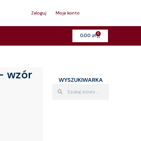
h
Zaloguj
Moje konto
0
Cart
0.00
zł
– wzór
WYSZUKIWARKA
Search
Search