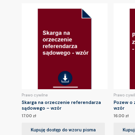
Prawo cywilne
Prawo cywi
Skarga na orzeczenie referendarza
Pozew o 
sądowego – wzór
wzór
17.00
zł
16.00
zł
Kupuję dostęp do wzoru pisma
Kupuj