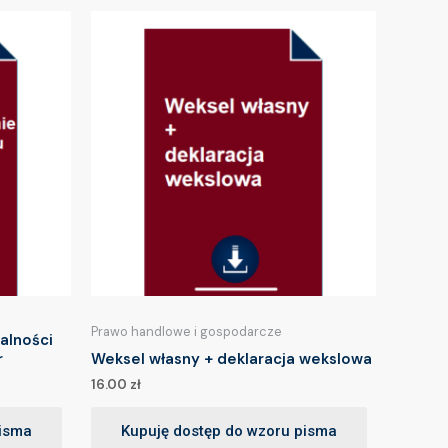
Prawo handlowe i gospodarcze
alności
r
Weksel własny + deklaracja wekslowa
16.00
zł
pisma
Kupuję dostęp do wzoru pisma