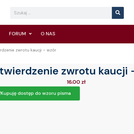
Searc
Search
FORUM
O NAS
rdzenie zwrotu kaucji – wzór
twierdzenie zwrotu kaucji 
16.00
zł
Kupuję dostęp do wzoru pisma