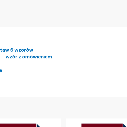
zestaw 6 wzorów
h – wzór z omówieniem
a