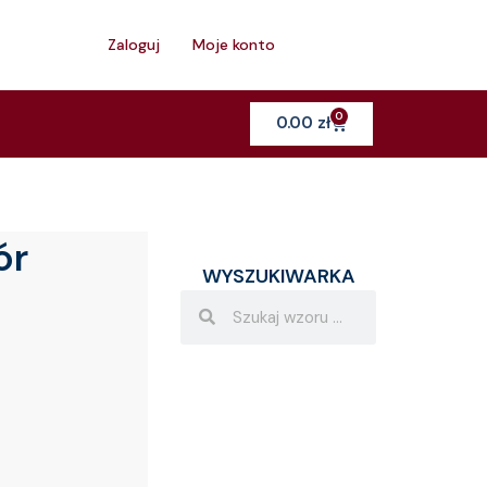
h
Zaloguj
Moje konto
0
Cart
0.00
zł
ór
WYSZUKIWARKA
Search
Search