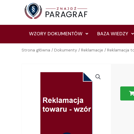
Skip
to
content
WZORY DOKUMENTÓW
BAZA WIEDZY
Strona główna
/
Dokumenty
/
Reklamacje
/ Reklamacja t