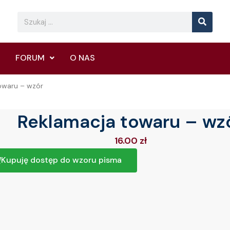
Searc
Search
FORUM
O NAS
owaru – wzór
Reklamacja towaru – wz
16.00
zł
Kupuję dostęp do wzoru pisma