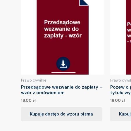
Prawo cywilne
Prawo cywi
Przedsądowe wezwanie do zapłaty –
Pozew o 
wzór z omówieniem
tytułu w
16.00
zł
16.00
zł
Kupuję dostęp do wzoru pisma
Kupuj