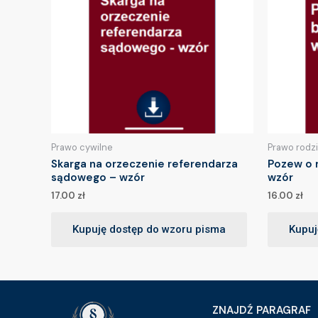
Prawo cywilne
Prawo rodz
Skarga na orzeczenie referendarza
Pozew o 
sądowego – wzór
wzór
17.00
zł
16.00
zł
Kupuję dostęp do wzoru pisma
Kupuj
ZNAJDŹ PARAGRAF