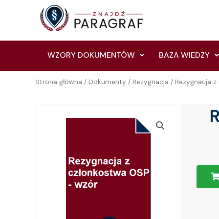
Skip
to
content
WZORY DOKUMENTÓW
BAZA WIEDZY
Strona główna
/
Dokumenty
/
Rezygnacja
/ Rezygnacja z
R