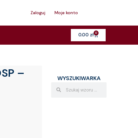
h
Zaloguj
Moje konto
0
Cart
0.00
zł
OSP –
WYSZUKIWARKA
Search
Search