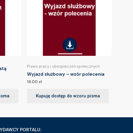
Prawo pracy i ubezpieczeń społecznych
atą
Wyjazd służbowy – wzór polecenia
16.00
zł
pisma
Kupuję dostęp do wzoru pisma
YDAWCY PORTALU: