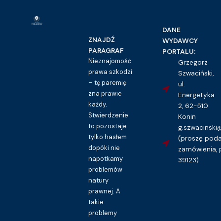
DANE
ZNAJDŹ
WYDAWCY
PARAGRAF
PORTALU:
Nieznajomość
Grzegorz
prawa szkodzi
Szwaciński,
– tę paremię
ul.
zna prawie
Energetyka
każdy.
2, 62-510
Stwierdzenie
Konin
to pozostaje
g.szwacinsk
tylko hasłem
(proszę pod
dopóki nie
zamówienia, 
napotkamy
39123)
problemów
natury
prawnej. A
takie
problemy