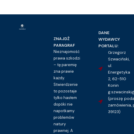
DANE
ZNAJDŹ
WYDAWCY
PARAGRAF
PORTALU:
Nieznajomość
Grzegorz
prawa szkodzi
Szwaciński,
– tę paremię
ul.
zna prawie
Energetyka
każdy.
2, 62-510
Stwierdzenie
Konin
to pozostaje
g.szwacinsk
tylko hasłem
(proszę pod
dopóki nie
zamówienia, 
napotkamy
39123)
problemów
natury
prawnej. A