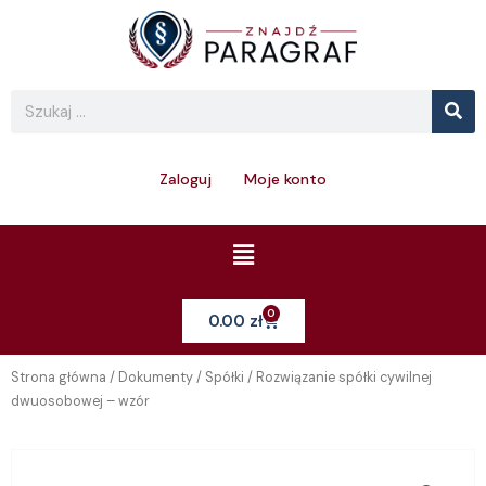
Skip
to
content
Se
Search
Zaloguj
Moje konto
Menu
0
Cart
0.00
zł
Strona główna
/
Dokumenty
/
Spółki
/ Rozwiązanie spółki cywilnej
dwuosobowej – wzór