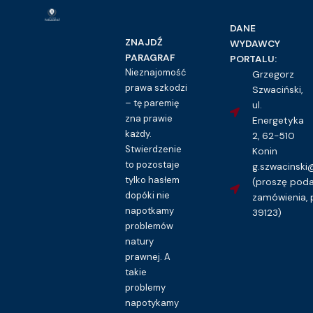
DANE
ZNAJDŹ
WYDAWCY
PARAGRAF
PORTALU:
Nieznajomość
Grzegorz
prawa szkodzi
Szwaciński,
– tę paremię
ul.
zna prawie
Energetyka
każdy.
2, 62-510
Stwierdzenie
Konin
to pozostaje
g.szwacinsk
tylko hasłem
(proszę pod
dopóki nie
zamówienia, 
napotkamy
39123)
problemów
natury
prawnej. A
takie
problemy
napotykamy