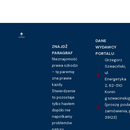
DANE
ZNAJDŹ
WYDAWCY
PARAGRAF
PORTALU:
Nieznajomość
Grzegorz
prawa szkodzi
Szwaciński,
– tę paremię
ul.
zna prawie
Energetyka
każdy.
2, 62-510
Stwierdzenie
Konin
to pozostaje
g.szwacinsk
tylko hasłem
(proszę pod
dopóki nie
zamówienia, 
napotkamy
39123)
problemów
natury