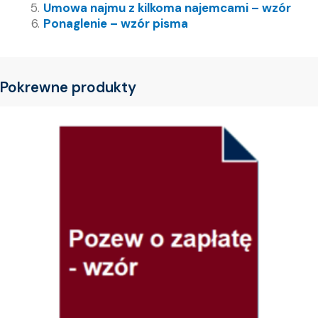
Umowa najmu z kilkoma najemcami – wzór
Ponaglenie – wzór pisma
Pokrewne produkty