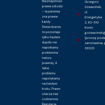
Nieznajomość
Grzegorz
prawa szkodzi
Szwaciński,
Kupuję dostęp do wzoru pisma
– tę paremię
ul.
zna prawie
Energetyka
każdy.
2, 62-510
Stwierdzenie
Konin
to pozostaje
g.szwacinsk
tylko hasłem
(proszę pod
dopóki nie
zamówienia, 
napotkamy
39123)
problemów
natury
prawnej. A
takie
problemy
napotykamy
na każdym
kroku. Prawo
otacza nas
codziennie.
Regulacje