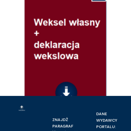
DANE
Prawo handlowe i gospodarcze
ZNAJDŹ
WYDAWCY
Weksel własny + deklaracja wekslowa
PARAGRAF
PORTALU:
16.00
zł