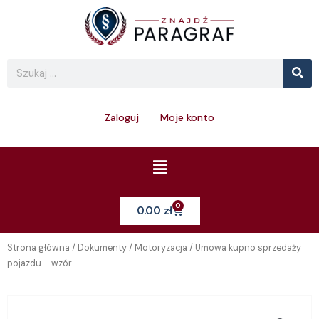
Skip
to
content
Se
Search
Zaloguj
Moje konto
Menu
0
Cart
0.00
zł
Strona główna
/
Dokumenty
/
Motoryzacja
/ Umowa kupno sprzedaży
pojazdu – wzór