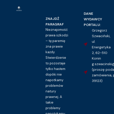
DANE
ZNAJDŹ
WYDAWCY
PARAGRAF
PORTALU:
Nieznajomość
Grzegorz
prawa szkodzi
Szwaciński,
– tę paremię
ul.
zna prawie
Energetyka
każdy.
2, 62-510
Stwierdzenie
Konin
to pozostaje
g.szwacinsk
tylko hasłem
(proszę pod
dopóki nie
zamówienia, 
napotkamy
39123)
problemów
natury
prawnej. A
takie
problemy
napotykamy