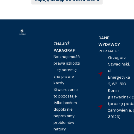
DANE
ZNAJDŹ
WYDAWCY
PARAGRAF
PORTALU:
Nieznajomość
Grzegorz
prawa szkodzi
Szwaciński,
– tę paremię
ul.
zna prawie
Energetyka
każdy.
2, 62-510
Stwierdzenie
Konin
to pozostaje
g.szwacinsk
tylko hasłem
(proszę pod
dopóki nie
zamówienia, 
napotkamy
39123)
problemów
natury