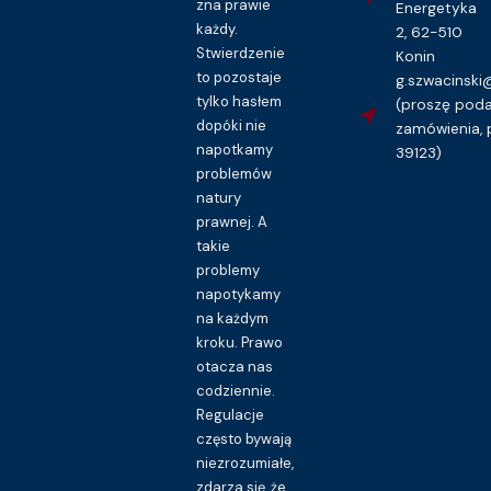
zna prawie
Energetyka
każdy.
2, 62-510
Stwierdzenie
Konin
to pozostaje
g.szwacinsk
tylko hasłem
(proszę pod
dopóki nie
zamówienia, 
napotkamy
39123)
problemów
natury
prawnej. A
takie
problemy
napotykamy
na każdym
kroku. Prawo
otacza nas
codziennie.
Regulacje
często bywają
niezrozumiałe,
zdarza się, że