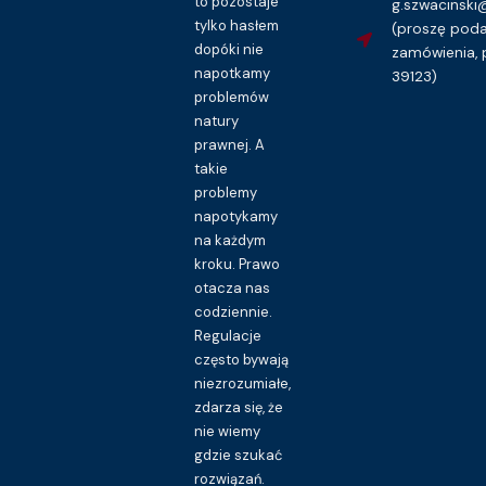
to pozostaje
g.szwacinsk
tylko hasłem
(proszę pod
dopóki nie
zamówienia, 
napotkamy
39123)
problemów
natury
prawnej. A
takie
problemy
napotykamy
na każdym
kroku. Prawo
otacza nas
codziennie.
Regulacje
często bywają
niezrozumiałe,
zdarza się, że
nie wiemy
gdzie szukać
rozwiązań.