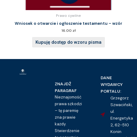
Prawo cywilne
Wniosek o otwarcie i ogłoszenie testamentu – wzór
16.00
zł
Kupuję dostęp do wzoru pisma
DANE
ZNAJDŹ
WYDAWCY
PARAGRAF
PORTALU:
Nieznajomość
Grzegorz
prawa szkodzi
Szwaciński,
– tę paremię
ul.
zna prawie
Energetyka
każdy.
2, 62-510
Stwierdzenie
Konin