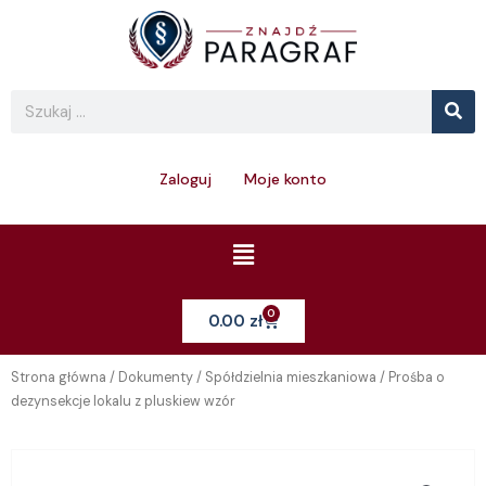
Skip
to
content
Se
Search
Zaloguj
Moje konto
Menu
0
Cart
0.00
zł
Strona główna
/
Dokumenty
/
Spółdzielnia mieszkaniowa
/ Prośba o
dezynsekcje lokalu z pluskiew wzór