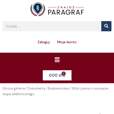
Skip
to
content
Se
Search
Zaloguj
Moje konto
Menu
0
Cart
0.00
zł
Strona główna
/
Dokumenty
/
Budownictwo
/ Wzór pisma o usunięcie
słupa telefonicznego