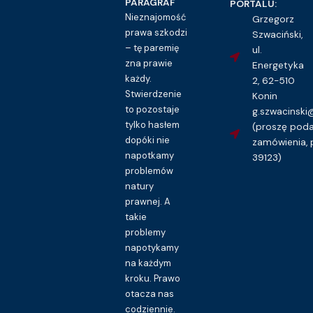
PARAGRAF
PORTALU:
Kupuję dostęp do wzoru pisma
Nieznajomość
Grzegorz
prawa szkodzi
Szwaciński,
– tę paremię
ul.
zna prawie
Energetyka
każdy.
2, 62-510
Stwierdzenie
Konin
to pozostaje
g.szwacinsk
tylko hasłem
(proszę pod
dopóki nie
zamówienia, 
napotkamy
39123)
problemów
natury
prawnej. A
takie
problemy
napotykamy
na każdym
kroku. Prawo
otacza nas
codziennie.